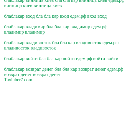
блаблакар винница киев бла бла кар винница киев едем.рф
винница киев винница киев
блаблакар вход бла бла кар вход едем.рф вход вход
блаблакар владимир бла бла кар владимир едем.рф
владимир владимир
блаблакар владивосток бла бла кар владивосток едем.рф
владивосток владивосток
блаблакар войти бла бла кар войти едем.рф войти войти
блаблакар возврат денег бла бла кар возврат денег едем.рф
возврат денег возврат денег
Taxiuber7.com