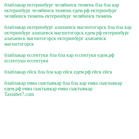
блаблакар ектеринбург челябинск тюмень бла бла кар
ектеринбург челябинск тюмень едем.рф ектеринбург
челябинск тюмень ектеринбург челябинск тюмень
блаблакар ектеринбург алапаевск магнитогорск бла бла кар
ектеринбург алапаевск магнитогорск едем.рф ектеринбург
алапаевск магнитогорск ектеринбург алапаевск
магнитогорск
блаблакар ессентуки бла бла кар ессентуки едем.рф
ессентуки ессентуки
блаблакар ейск бла бла кар ейск едем.рф ейск ейск
блаблакар емва сыктывкар бла бла кар емва сыктывкар
едем.рф емва сыктывкар емва сыктывкар
Taxiuber7.com