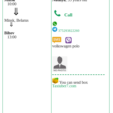
10:00
⇓
Call
Minsk, Belarus
⇓
375293822260
Bihov
13:00
volkswagen polo
You can send box
Taxiuber7.com