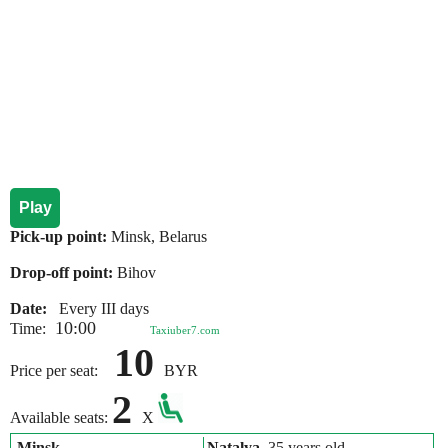
Play
Pick-up point:
Minsk, Belarus
Drop-off point:
Bihov
Date:
Every III days
10:00
Time:
Taxiuber7.com
10
Price per seat:
BYR
2
Available seats:
X
Minsk
Natalya
, 35 years old