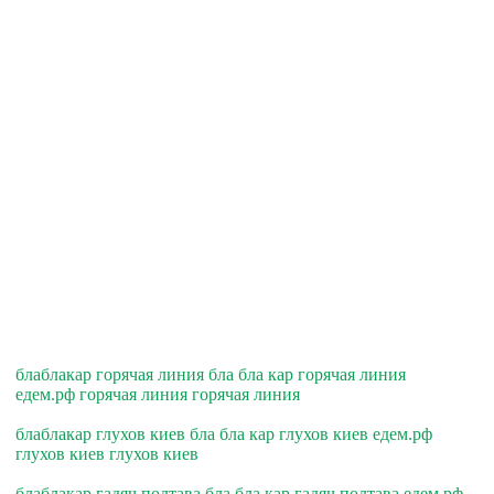
блаблакар горячая линия бла бла кар горячая линия
едем.рф горячая линия горячая линия
блаблакар глухов киев бла бла кар глухов киев едем.рф
глухов киев глухов киев
блаблакар гадяч полтава бла бла кар гадяч полтава едем.рф