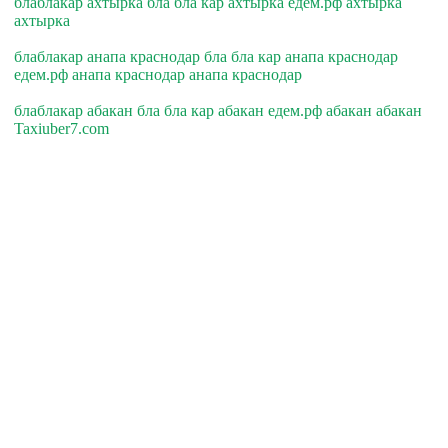
блаблакар ахтырка бла бла кар ахтырка едем.рф ахтырка
ахтырка
блаблакар анапа краснодар бла бла кар анапа краснодар
едем.рф анапа краснодар анапа краснодар
блаблакар абакан бла бла кар абакан едем.рф абакан абакан
Taxiuber7.com