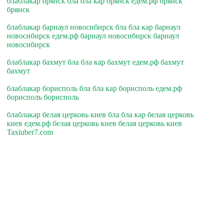
блаблакар брянск бла бла кар брянск едем.рф брянск
брянск
блаблакар барнаул новосибирск бла бла кар барнаул
новосибирск едем.рф барнаул новосибирск барнаул
новосибирск
блаблакар бахмут бла бла кар бахмут едем.рф бахмут
бахмут
блаблакар борисполь бла бла кар борисполь едем.рф
борисполь борисполь
блаблакар белая церковь киев бла бла кар белая церковь
киев едем.рф белая церковь киев белая церковь киев
Taxiuber7.com