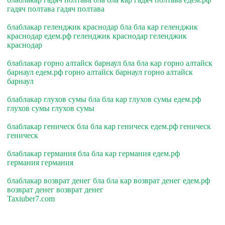
гадяч полтава гадяч полтава
блаблакар геленджик краснодар бла бла кар геленджик
краснодар едем.рф геленджик краснодар геленджик
краснодар
блаблакар горно алтайск барнаул бла бла кар горно алтайск
барнаул едем.рф горно алтайск барнаул горно алтайск
барнаул
блаблакар глухов сумы бла бла кар глухов сумы едем.рф
глухов сумы глухов сумы
блаблакар геническ бла бла кар геническ едем.рф геническ
геническ
блаблакар германия бла бла кар германия едем.рф
германия германия
блаблакар возврат денег бла бла кар возврат денег едем.рф
возврат денег возврат денег
Taxiuber7.com