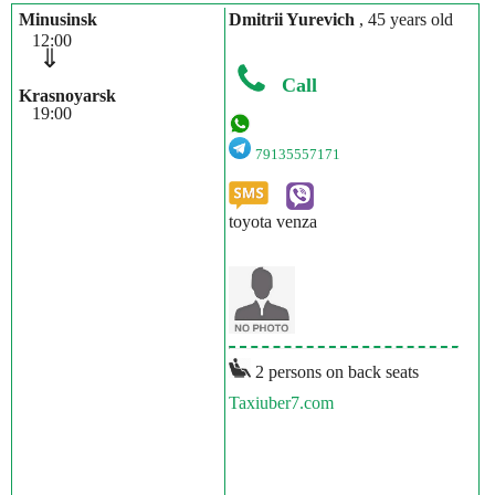
Minusinsk
Dmitrii Yurevich
, 45 years old
12:00
⇓
Call
Krasnoyarsk
19:00
79135557171
toyota venza
2 persons on back seats
Taxiuber7.com