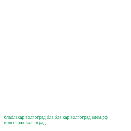
блаблакар волгоград бла бла кар волгоград едем.рф
волгоград волгоград