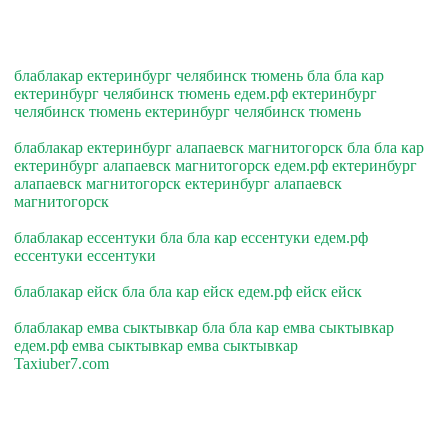
блаблакар ектеринбург челябинск тюмень бла бла кар
ектеринбург челябинск тюмень едем.рф ектеринбург
челябинск тюмень ектеринбург челябинск тюмень
блаблакар ектеринбург алапаевск магнитогорск бла бла кар
ектеринбург алапаевск магнитогорск едем.рф ектеринбург
алапаевск магнитогорск ектеринбург алапаевск
магнитогорск
блаблакар ессентуки бла бла кар ессентуки едем.рф
ессентуки ессентуки
блаблакар ейск бла бла кар ейск едем.рф ейск ейск
блаблакар емва сыктывкар бла бла кар емва сыктывкар
едем.рф емва сыктывкар емва сыктывкар
Taxiuber7.com