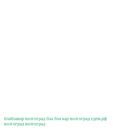
блаблакар волгоград бла бла кар волгоград едем.рф
волгоград волгоград