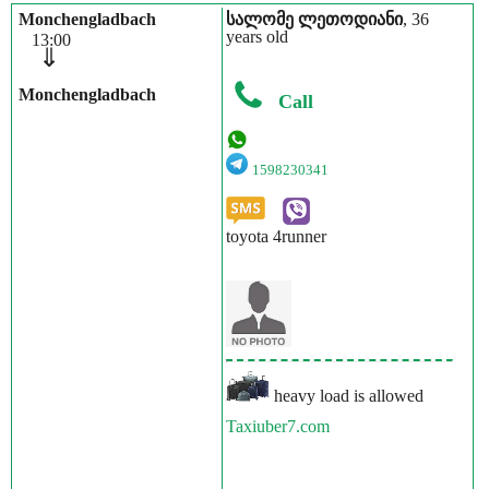
Monchengladbach
სალომე ლეთოდიანი
, 36
years old
13:00
⇓
Monchengladbach
Call
1598230341
toyota 4runner
heavy load is allowed
Taxiuber7.com