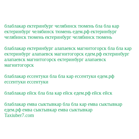
блаблакар ектеринбург челябинск тюмень бла бла кар
ектеринбург челябинск тюмень едем.рф ектеринбург
челябинск тюмень ектеринбург челябинск тюмень
блаблакар ектеринбург алапаевск магнитогорск бла бла кар
ектеринбург алапаевск магнитогорск едем.рф ектеринбург
алапаевск магнитогорск ектеринбург алапаевск
магнитогорск
блаблакар ессентуки бла бла кар ессентуки едем.рф
ессентуки ессентуки
блаблакар ейск бла бла кар ейск едем.рф ейск ейск
блаблакар емва сыктывкар бла бла кар емва сыктывкар
едем.рф емва сыктывкар емва сыктывкар
Taxiuber7.com