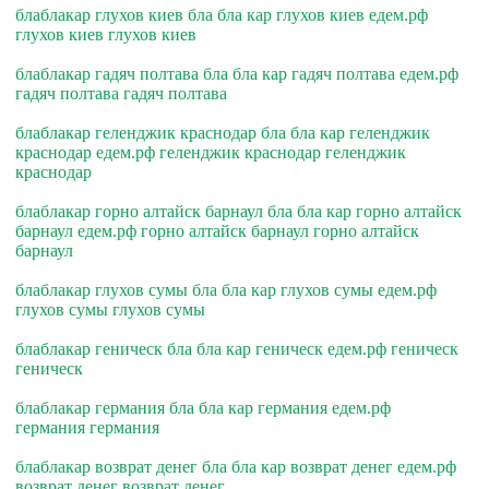
блаблакар глухов киев бла бла кар глухов киев едем.рф
глухов киев глухов киев
блаблакар гадяч полтава бла бла кар гадяч полтава едем.рф
гадяч полтава гадяч полтава
блаблакар геленджик краснодар бла бла кар геленджик
краснодар едем.рф геленджик краснодар геленджик
краснодар
блаблакар горно алтайск барнаул бла бла кар горно алтайск
барнаул едем.рф горно алтайск барнаул горно алтайск
барнаул
блаблакар глухов сумы бла бла кар глухов сумы едем.рф
глухов сумы глухов сумы
блаблакар геническ бла бла кар геническ едем.рф геническ
геническ
блаблакар германия бла бла кар германия едем.рф
германия германия
блаблакар возврат денег бла бла кар возврат денег едем.рф
возврат денег возврат денег