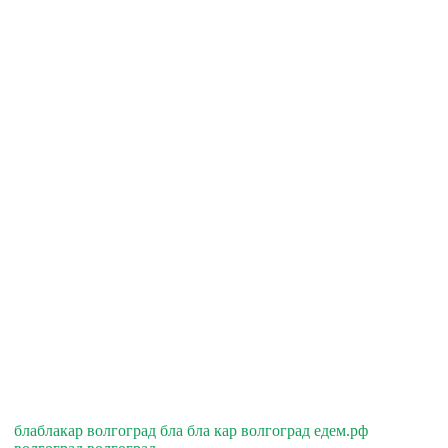
блаблакар волгоград бла бла кар волгоград едем.рф