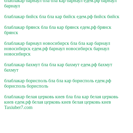
блаблакар барнаул бла бла кар барнаул едем.рф барнаул
барнаул
блаблакар бийск бла бла кар бийск едем.рф бийск бийск
блаблакар брянск бла бла кар брянск едем.рф брянск
брянск
блаблакар барнаул новосибирск бла бла кар барнаул
новосибирск едем.рф барнаул новосибирск барнаул
новосибирск
блаблакар бахмут бла бла кар бахмут едем.рф бахмут
бахмут
блаблакар борисполь бла бла кар борисполь едем.рф
борисполь борисполь
блаблакар белая церковь киев бла бла кар белая церковь
киев едем.рф белая церковь киев белая церковь киев
Taxiuber7.com