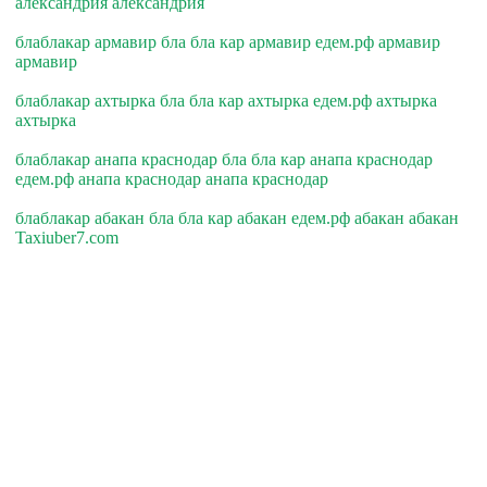
александрия александрия
блаблакар армавир бла бла кар армавир едем.рф армавир
армавир
блаблакар ахтырка бла бла кар ахтырка едем.рф ахтырка
ахтырка
блаблакар анапа краснодар бла бла кар анапа краснодар
едем.рф анапа краснодар анапа краснодар
блаблакар абакан бла бла кар абакан едем.рф абакан абакан
Taxiuber7.com