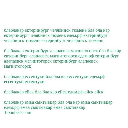
блаблакар ектеринбург челябинск тюмень бла бла кар
ектеринбург челябинск тюмень едем.рф ектеринбург
челябинск тюмень ектеринбург челябинск тюмень
блаблакар ектеринбург алапаевск магнитогорск бла бла кар
ектеринбург алапаевск магнитогорск едем.рф ектеринбург
алапаевск магнитогорск ектеринбург алапаевск
магнитогорск
блаблакар ессентуки бла бла кар ессентуки едем.рф
ессентуки ессентуки
блаблакар ейск бла бла кар ейск едем.рф ейск ейск
блаблакар емва сыктывкар бла бла кар емва сыктывкар
едем.рф емва сыктывкар емва сыктывкар
Taxiuber7.com