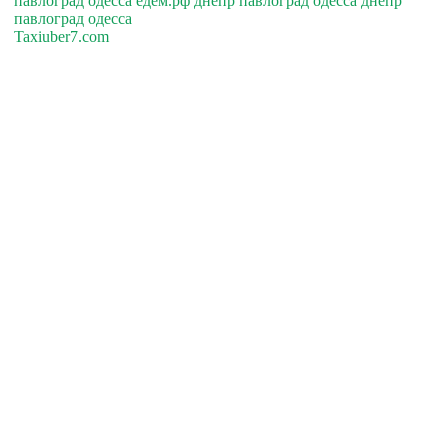
павлоград одесса едем.рф днепр павлоград одесса днепр
павлоград одесса
Taxiuber7.com