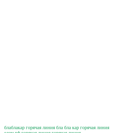
блаблакар горячая линия бла бла кар горячая линия
едем.рф горячая линия горячая линия