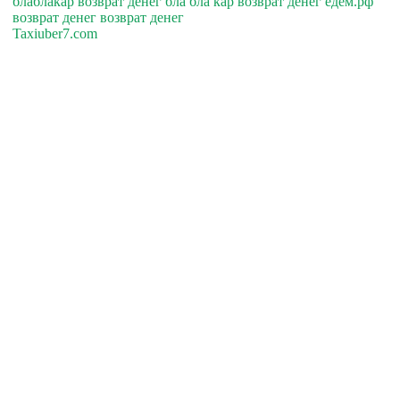
блаблакар возврат денег бла бла кар возврат денег едем.рф
возврат денег возврат денег
Taxiuber7.com