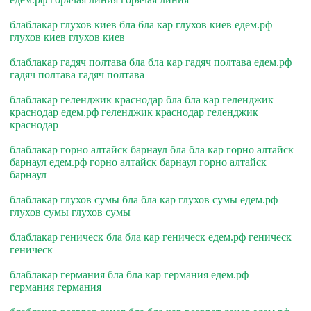
блаблакар глухов киев бла бла кар глухов киев едем.рф
глухов киев глухов киев
блаблакар гадяч полтава бла бла кар гадяч полтава едем.рф
гадяч полтава гадяч полтава
блаблакар геленджик краснодар бла бла кар геленджик
краснодар едем.рф геленджик краснодар геленджик
краснодар
блаблакар горно алтайск барнаул бла бла кар горно алтайск
барнаул едем.рф горно алтайск барнаул горно алтайск
барнаул
блаблакар глухов сумы бла бла кар глухов сумы едем.рф
глухов сумы глухов сумы
блаблакар геническ бла бла кар геническ едем.рф геническ
геническ
блаблакар германия бла бла кар германия едем.рф
германия германия