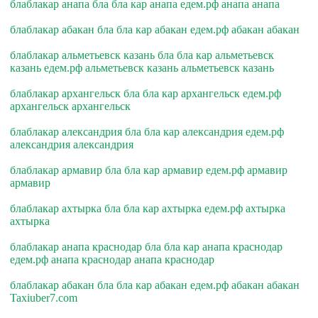
блаблакар анапа бла бла кар анапа едем.рф анапа анапа
блаблакар абакан бла бла кар абакан едем.рф абакан абакан
блаблакар альметьевск казань бла бла кар альметьевск
казань едем.рф альметьевск казань альметьевск казань
блаблакар архангельск бла бла кар архангельск едем.рф
архангельск архангельск
блаблакар александрия бла бла кар александрия едем.рф
александрия александрия
блаблакар армавир бла бла кар армавир едем.рф армавир
армавир
блаблакар ахтырка бла бла кар ахтырка едем.рф ахтырка
ахтырка
блаблакар анапа краснодар бла бла кар анапа краснодар
едем.рф анапа краснодар анапа краснодар
блаблакар абакан бла бла кар абакан едем.рф абакан абакан
Taxiuber7.com