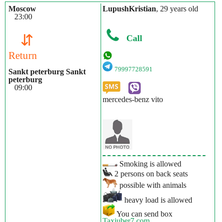
Moscow
LupushKristian
, 29 years old
23:00
⇵
Call
Return
79997728591
Sankt peterburg Sankt
peterburg
09:00
mercedes-benz vito
Smoking is allowed
2 persons on back seats
possible with animals
heavy load is allowed
You can send box
Taxiuber7.com