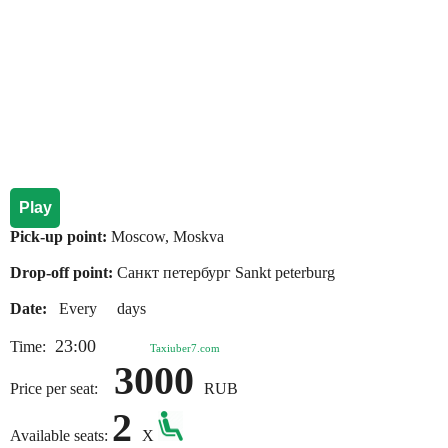
Play
Pick-up point:
Moscow, Moskva
Drop-off point:
Санкт петербург Sankt peterburg
Date:
Every days
23:00
Time:
Taxiuber7.com
3000
Price per seat:
RUB
2
Available seats:
X