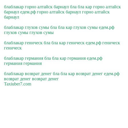
блаблакар горно алтайск барнаул бла бла кар горно алтайск
барнаул едем.рф горно алтайск барнаул горно алтайск
барнаул
блаблакар глухов сумы бла бла кар глухов сумы едем.рф
глухов сумы глухов сумы
блаблакар геническ бла бла кар геническ едем.рф геническ
геническ
блаблакар германия бла бла кар германия едем.рф
германия германия
блаблакар возврат денег бла бла кар возврат денег едем.рф
возврат денег возврат денег
Taxiuber7.com