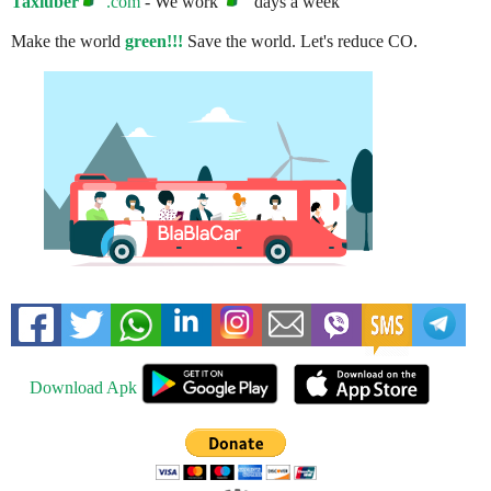
Taxiuber
.com
- We work
days a week
Make the world
green!!!
Save the world. Let's reduce CO.
Download Apk