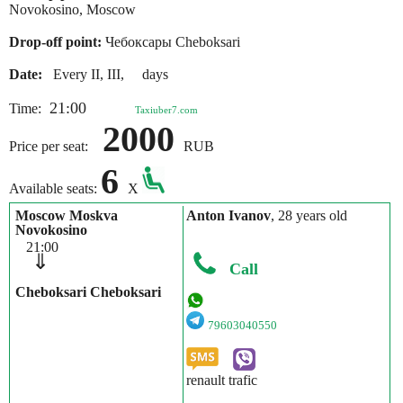
Novokosino, Moscow
Drop-off point:
Чебоксары Cheboksari
Date:
Every II, III, days
21:00
Time:
Taxiuber7.com
2000
Price per seat:
RUB
6
Available seats:
X
Moscow Moskva
Anton Ivanov
, 28 years old
Novokosino
21:00
⇓
Call
Cheboksari Cheboksari
79603040550
renault trafic