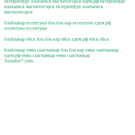
ектеринбург алапаевск магнитогорск едем.рф ектеринбург
алапаевск магнитогорск ектеринбург алапаевск
магнитогорск
блаблакар ессентуки бла бла кар ессентуки едем.рф
ессентуки ессентуки
блаблакар ейск бла бла кар ейск едем.рф ейск ейск
блаблакар емва сыктывкар бла бла кар емва сыктывкар
едем.рф емва сыктывкар емва сыктывкар
Taxiuber7.com