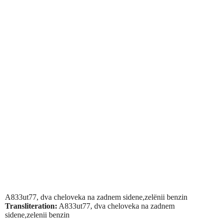
A833ut77, dva cheloveka na zadnem sidene,zelёnii benzin
Transliteration:
A833ut77, dva cheloveka na zadnem
sidene,zelenii benzin