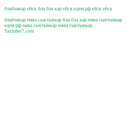
блаблакар ейск бла бла кар ейск едем.рф ейск ейск
блаблакар емва сыктывкар бла бла кар емва сыктывкар
едем.рф емва сыктывкар емва сыктывкар
Taxiuber7.com