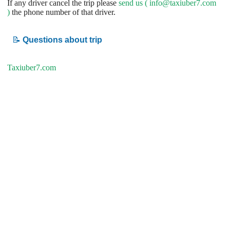
If any driver cancel the trip please
send us (
info@taxiuber7.com
)
the phone number of that driver.
📝
Questions about trip
Taxiuber7.com