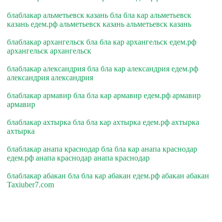
блаблакар альметьевск казань бла бла кар альметьевск
казань едем.рф альметьевск казань альметьевск казань
блаблакар архангельск бла бла кар архангельск едем.рф
архангельск архангельск
блаблакар александрия бла бла кар александрия едем.рф
александрия александрия
блаблакар армавир бла бла кар армавир едем.рф армавир
армавир
блаблакар ахтырка бла бла кар ахтырка едем.рф ахтырка
ахтырка
блаблакар анапа краснодар бла бла кар анапа краснодар
едем.рф анапа краснодар анапа краснодар
блаблакар абакан бла бла кар абакан едем.рф абакан абакан
Taxiuber7.com