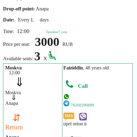
Drop-off point:
Anapa
Date:
Every I, days
12:00
Time:
Taxiuber7.com
3000
Price per seat:
RUB
3
Available seats:
X
Moskva
Faiziddin
, 48 years old
12:00
⇓
Call
Moskva
⇓
Anapa
79260290898
⇵
opel orion ii
Return