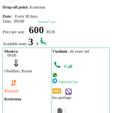
Drop-off point:
Kostroma
Date:
Every III days
09:00
Time:
Taxiuber7.com
600
Price per seat:
RUB
3
Available seats:
X
Moskva
Vladimir
, 44 years old
09:00
⇓
Call
Oboldino, Russia
⇵
79855495744
Return
kia sportage
Kostroma