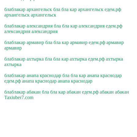
блаблакар архангельск бла бла кар архангельск едем.рф
архангельск архангельск
блаблакар александрия бла бла кар александрия едем.рф
александрия александрия
блаблакар армавир бла бла кар армавир едем.рф армавир
армавир
блаблакар ахтырка бла бла кар ахтырка едем.рф ахтырка
ахтырка
блаблакар анапа краснодар бла бла кар анапа краснодар
едем.рф анапа краснодар анапа краснодар
блаблакар абакан бла бла кар абакан едем.рф абакан абакан
Taxiuber7.com