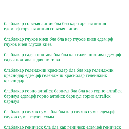
блаблакар горячая линия бла бла кар горячая линия
едем.рф горячая линия горячая линия
блаблакар глухов киев бла бла кар глухов киев едем.рф
глухов киев глухов киев
блаблакар гадяч полтава бла бла кар гадяч полтава едем.рф
гадяч полтава гадяч полтава
блаблакар геленджик краснодар бла бла кар геленджик
краснодар едем.рф геленджик краснодар геленджик
краснодар
блаблакар горно алтайск барнаул бла бла кар горно алтайск
барнаул едем.рф горно алтайск барнаул горно алтайск
барнаул
блаблакар глухов сумы бла бла кар глухов сумы едем.рф
глухов сумы глухов сумы
блаблакар геническ бла бла кар геническ едем.рф геническ