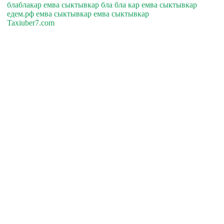
блаблакар емва сыктывкар бла бла кар емва сыктывкар
едем.рф емва сыктывкар емва сыктывкар
Taxiuber7.com