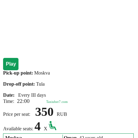
Play
Pick-up point:
Moskva
Drop-off point:
Tula
Date:
Every III days
22:00
Time:
Taxiuber7.com
350
Price per seat:
RUB
4
Available seats:
X
Moskva
Oman
, 42 years old