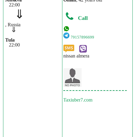
22:00
⇓
Call
, Russia
⇓
79157896699
Tula
22:00
nissan almera
Taxiuber7.com