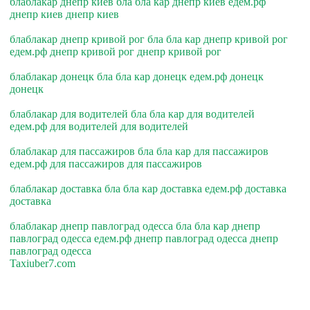
блаблакар днепр киев бла бла кар днепр киев едем.рф
днепр киев днепр киев
блаблакар днепр кривой рог бла бла кар днепр кривой рог
едем.рф днепр кривой рог днепр кривой рог
блаблакар донецк бла бла кар донецк едем.рф донецк
донецк
блаблакар для водителей бла бла кар для водителей
едем.рф для водителей для водителей
блаблакар для пассажиров бла бла кар для пассажиров
едем.рф для пассажиров для пассажиров
блаблакар доставка бла бла кар доставка едем.рф доставка
доставка
блаблакар днепр павлоград одесса бла бла кар днепр
павлоград одесса едем.рф днепр павлоград одесса днепр
павлоград одесса
Taxiuber7.com