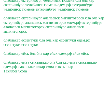
блаблакар ектеринбург челябинск тюмень бла бла кар
ектеринбург челябинск тюмень едем.рф ектеринбург
челябинск тюмень ектеринбург челябинск тюмень
блаблакар ектеринбург алапаевск магнитогорск бла бла кар
ектеринбург алапаевск магнитогорск едем.рф ектеринбург
алапаевск магнитогорск ектеринбург алапаевск
магнитогорск
блаблакар ессентуки бла бла кар ессентуки едем.рф
ессентуки ессентуки
блаблакар ейск бла бла кар ейск едем.рф ейск ейск
блаблакар емва сыктывкар бла бла кар емва сыктывкар
едем.рф емва сыктывкар емва сыктывкар
Taxiuber7.com