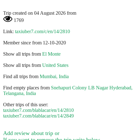
Trip created on 04 August 2026 from
1769
Link:
taxiuber7.com/c/en/14/2810
Member since from 12-10-2020
Show all trips from
El Monte
Show all trips from
United States
Find all trips from
Mumbai, India
Find empty places from
Snehapuri Colony LB Nagar Hyderabad,
Telangana, India
Other trips of this user:
taxiuber7.com/blablacar/en/14/2810
taxiuber7.com/blablacar/en/14/2849
Add review about trip or
If you want to remove the trip write below