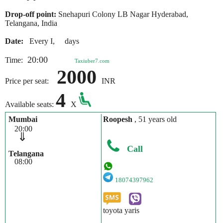
Drop-off point:
Snehapuri Colony LB Nagar Hyderabad,
Telangana, India
Date:
Every I, days
20:00
Time:
Taxiuber7.com
2000
Price per seat:
INR
4
Available seats:
X
Mumbai
Roopesh
, 51 years old
20:00
⇓
Call
Telangana
08:00
18074397962
toyota yaris