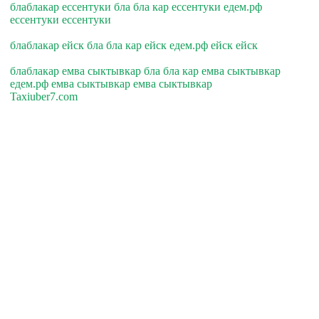
блаблакар ессентуки бла бла кар ессентуки едем.рф
ессентуки ессентуки
блаблакар ейск бла бла кар ейск едем.рф ейск ейск
блаблакар емва сыктывкар бла бла кар емва сыктывкар
едем.рф емва сыктывкар емва сыктывкар
Taxiuber7.com