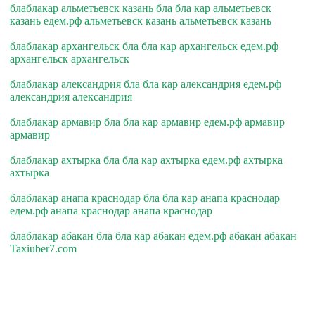
блаблакар альметьевск казань бла бла кар альметьевск
казань едем.рф альметьевск казань альметьевск казань
блаблакар архангельск бла бла кар архангельск едем.рф
архангельск архангельск
блаблакар александрия бла бла кар александрия едем.рф
александрия александрия
блаблакар армавир бла бла кар армавир едем.рф армавир
армавир
блаблакар ахтырка бла бла кар ахтырка едем.рф ахтырка
ахтырка
блаблакар анапа краснодар бла бла кар анапа краснодар
едем.рф анапа краснодар анапа краснодар
блаблакар абакан бла бла кар абакан едем.рф абакан абакан
Taxiuber7.com