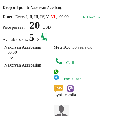
Drop-off point:
Naxcivan Azerbaijan
Date:
Every I, II, III, IV, V,
VI
,
00:00
Taxiuber7.com
20
Price per seat:
USD
5
Available seats:
X
Naxcivan Azerbaijan
Mete Koç
, 30 years old
00:00
⇓
Call
Naxcivan Azerbaijan
994604491565
toyota corolla