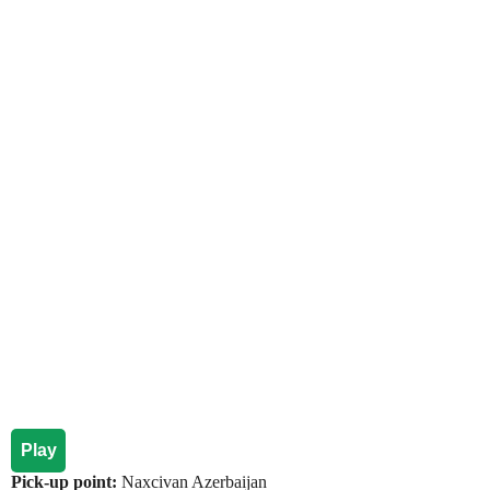
Play
Pick-up point:
Naxcivan Azerbaijan