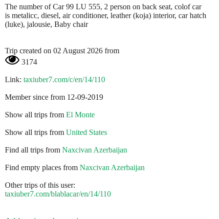
The number of Car 99 LU 555, 2 person on back seat, colof car
is metalicc, diesel, air conditioner, leather (koja) interior, car hatch
(luke), jalousie, Baby chair
Trip created on 02 August 2026 from
3174
Link:
taxiuber7.com/c/en/14/110
Member since from 12-09-2019
Show all trips from
El Monte
Show all trips from
United States
Find all trips from
Naxcivan Azerbaijan
Find empty places from
Naxcivan Azerbaijan
Other trips of this user:
taxiuber7.com/blablacar/en/14/110