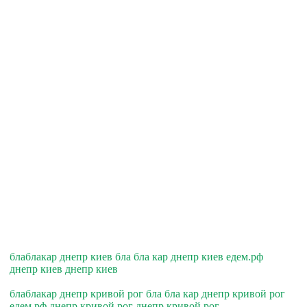
блаблакар днепр киев бла бла кар днепр киев едем.рф
днепр киев днепр киев
блаблакар днепр кривой рог бла бла кар днепр кривой рог
едем.рф днепр кривой рог днепр кривой рог