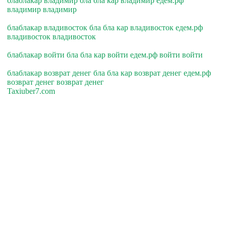
блаблакар владимир бла бла кар владимир едем.рф
владимир владимир
блаблакар владивосток бла бла кар владивосток едем.рф
владивосток владивосток
блаблакар войти бла бла кар войти едем.рф войти войти
блаблакар возврат денег бла бла кар возврат денег едем.рф
возврат денег возврат денег
Taxiuber7.com