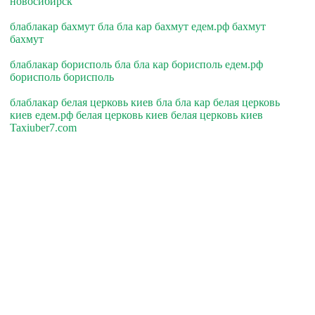
новосибирск
блаблакар бахмут бла бла кар бахмут едем.рф бахмут
бахмут
блаблакар борисполь бла бла кар борисполь едем.рф
борисполь борисполь
блаблакар белая церковь киев бла бла кар белая церковь
киев едем.рф белая церковь киев белая церковь киев
Taxiuber7.com