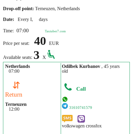
Drop-off point:
Terneuzen, Netherlands
Date:
Every I, days
07:00
Time:
Taxiuber7.com
40
Price per seat:
EUR
3
Available seats:
X
Netherlands
Odilbek Kurbanov
, 45 years
07:00
old
⇵
Call
Return
Terneuzen
31610741579
12:00
volkswagen crossfox