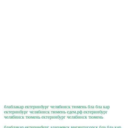
блаблакар ектеринбург челябинск тюмень бла бла кар
ектеринбург челябинск тюмень едем.рф ектеринбург
челябинск тюмень ектеринбург челябинск тюмень
блаблакар ектеринбург алапаевск магнитогорск бла бла кар