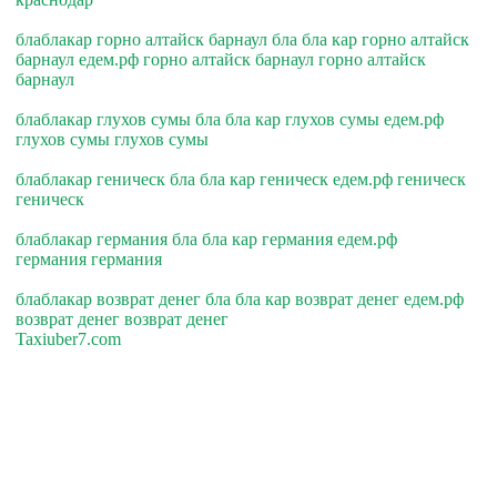
блаблакар горно алтайск барнаул бла бла кар горно алтайск
барнаул едем.рф горно алтайск барнаул горно алтайск
барнаул
блаблакар глухов сумы бла бла кар глухов сумы едем.рф
глухов сумы глухов сумы
блаблакар геническ бла бла кар геническ едем.рф геническ
геническ
блаблакар германия бла бла кар германия едем.рф
германия германия
блаблакар возврат денег бла бла кар возврат денег едем.рф
возврат денег возврат денег
Taxiuber7.com