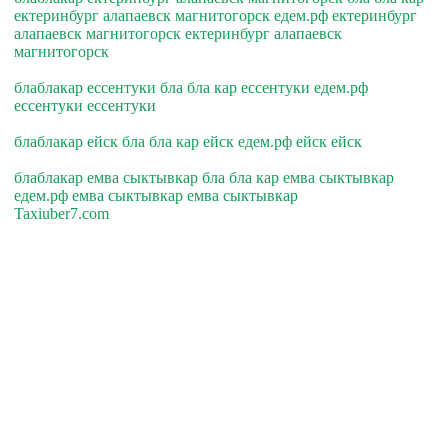
ектеринбург алапаевск магнитогорск едем.рф ектеринбург
алапаевск магнитогорск ектеринбург алапаевск
магнитогорск
блаблакар ессентуки бла бла кар ессентуки едем.рф
ессентуки ессентуки
блаблакар ейск бла бла кар ейск едем.рф ейск ейск
блаблакар емва сыктывкар бла бла кар емва сыктывкар
едем.рф емва сыктывкар емва сыктывкар
Taxiuber7.com