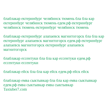
блаблакар ектеринбург челябинск тюмень бла бла кар
ектеринбург челябинск тюмень едем.рф ектеринбург
челябинск тюмень ектеринбург челябинск тюмень
блаблакар ектеринбург алапаевск магнитогорск бла бла кар
ектеринбург алапаевск магнитогорск едем.рф ектеринбург
алапаевск магнитогорск ектеринбург алапаевск
магнитогорск
блаблакар ессентуки бла бла кар ессентуки едем.рф
ессентуки ессентуки
блаблакар ейск бла бла кар ейск едем.рф ейск ейск
блаблакар емва сыктывкар бла бла кар емва сыктывкар
едем.рф емва сыктывкар емва сыктывкар
Taxiuber7.com