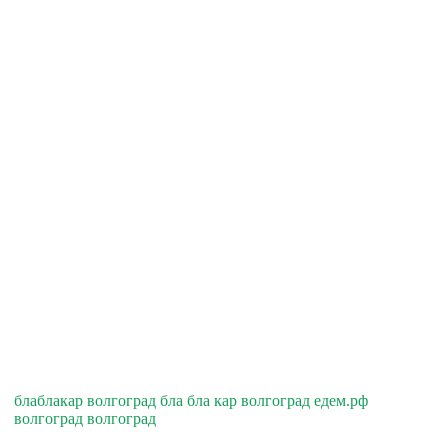
блаблакар волгоград бла бла кар волгоград едем.рф
волгоград волгоград