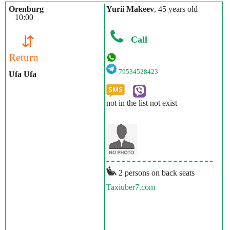
Orenburg
Yurii Makeev
, 45 years old
10:00
⇵
Call
Return
79534528423
Ufa Ufa
not in the list not exist
2 persons on back seats
Taxiuber7.com