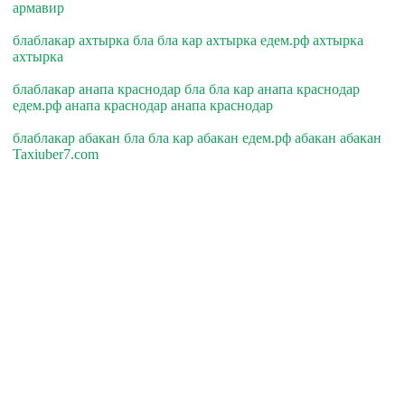
армавир
блаблакар ахтырка бла бла кар ахтырка едем.рф ахтырка
ахтырка
блаблакар анапа краснодар бла бла кар анапа краснодар
едем.рф анапа краснодар анапа краснодар
блаблакар абакан бла бла кар абакан едем.рф абакан абакан
Taxiuber7.com