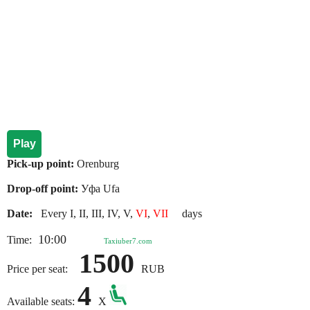
Play
Pick-up point:
Orenburg
Drop-off point:
Уфа Ufa
Date:
Every I, II, III, IV, V,
VI
,
VII
days
10:00
Time:
Taxiuber7.com
1500
Price per seat:
RUB
4
Available seats:
X