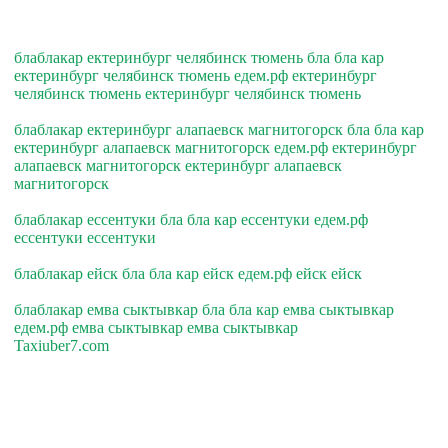
блаблакар ектеринбург челябинск тюмень бла бла кар
ектеринбург челябинск тюмень едем.рф ектеринбург
челябинск тюмень ектеринбург челябинск тюмень
блаблакар ектеринбург алапаевск магнитогорск бла бла кар
ектеринбург алапаевск магнитогорск едем.рф ектеринбург
алапаевск магнитогорск ектеринбург алапаевск
магнитогорск
блаблакар ессентуки бла бла кар ессентуки едем.рф
ессентуки ессентуки
блаблакар ейск бла бла кар ейск едем.рф ейск ейск
блаблакар емва сыктывкар бла бла кар емва сыктывкар
едем.рф емва сыктывкар емва сыктывкар
Taxiuber7.com