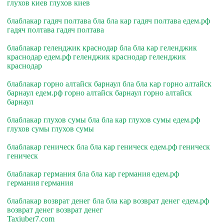
глухов киев глухов киев
блаблакар гадяч полтава бла бла кар гадяч полтава едем.рф
гадяч полтава гадяч полтава
блаблакар геленджик краснодар бла бла кар геленджик
краснодар едем.рф геленджик краснодар геленджик
краснодар
блаблакар горно алтайск барнаул бла бла кар горно алтайск
барнаул едем.рф горно алтайск барнаул горно алтайск
барнаул
блаблакар глухов сумы бла бла кар глухов сумы едем.рф
глухов сумы глухов сумы
блаблакар геническ бла бла кар геническ едем.рф геническ
геническ
блаблакар германия бла бла кар германия едем.рф
германия германия
блаблакар возврат денег бла бла кар возврат денег едем.рф
возврат денег возврат денег
Taxiuber7.com