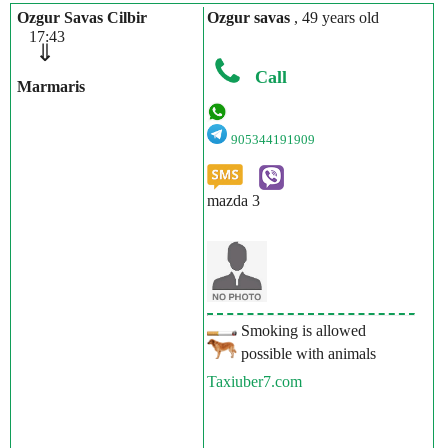
Ozgur Savas Cilbir
Ozgur savas
, 49 years old
17:43
⇓
Call
Marmaris
905344191909
mazda 3
Smoking is allowed
possible with animals
Taxiuber7.com