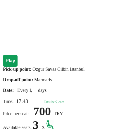
Play
Pick-up point:
Ozgur Savas Cilbir, Istanbul
Drop-off point:
Marmaris
Date:
Every I, days
17:43
Time:
Taxiuber7.com
700
Price per seat:
TRY
3
Available seats:
X