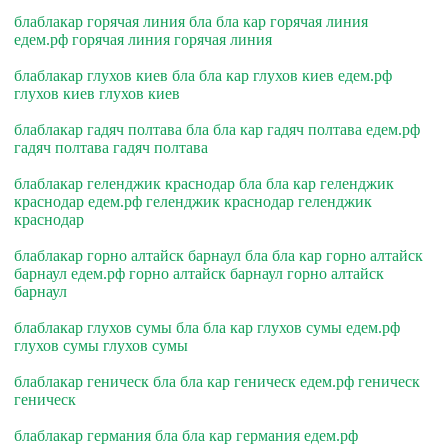
блаблакар горячая линия бла бла кар горячая линия
едем.рф горячая линия горячая линия
блаблакар глухов киев бла бла кар глухов киев едем.рф
глухов киев глухов киев
блаблакар гадяч полтава бла бла кар гадяч полтава едем.рф
гадяч полтава гадяч полтава
блаблакар геленджик краснодар бла бла кар геленджик
краснодар едем.рф геленджик краснодар геленджик
краснодар
блаблакар горно алтайск барнаул бла бла кар горно алтайск
барнаул едем.рф горно алтайск барнаул горно алтайск
барнаул
блаблакар глухов сумы бла бла кар глухов сумы едем.рф
глухов сумы глухов сумы
блаблакар геническ бла бла кар геническ едем.рф геническ
геническ
блаблакар германия бла бла кар германия едем.рф