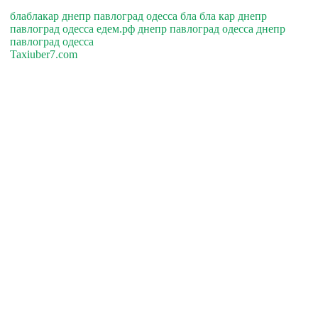
блаблакар днепр павлоград одесса бла бла кар днепр
павлоград одесса едем.рф днепр павлоград одесса днепр
павлоград одесса
Taxiuber7.com