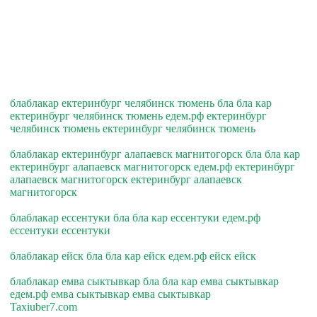
блаблакар ектеринбург челябинск тюмень бла бла кар
ектеринбург челябинск тюмень едем.рф ектеринбург
челябинск тюмень ектеринбург челябинск тюмень
блаблакар ектеринбург алапаевск магнитогорск бла бла кар
ектеринбург алапаевск магнитогорск едем.рф ектеринбург
алапаевск магнитогорск ектеринбург алапаевск
магнитогорск
блаблакар ессентуки бла бла кар ессентуки едем.рф
ессентуки ессентуки
блаблакар ейск бла бла кар ейск едем.рф ейск ейск
блаблакар емва сыктывкар бла бла кар емва сыктывкар
едем.рф емва сыктывкар емва сыктывкар
Taxiuber7.com