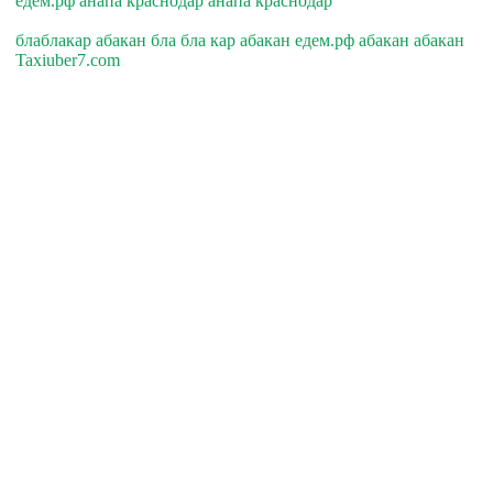
едем.рф анапа краснодар анапа краснодар
блаблакар абакан бла бла кар абакан едем.рф абакан абакан
Taxiuber7.com