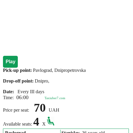
Play
Pick-up point:
Pavlograd, Dnipropetrovska
Drop-off point:
Dnipro,
Date:
Every III days
06:00
Time:
Taxiuber7.com
70
Price per seat:
UAH
4
Available seats:
X
Pavlograd
Stanislav
, 36 years old