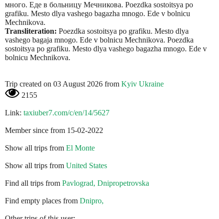
много. Еде в больницу Мечникова. Poezdka sostoitsya po
grafiku. Mesto dlya vashego bagazha mnogo. Ede v bolnicu
Mechnikova.
Transliteration:
Poezdka sostoitsya po grafiku. Mesto dlya
vashego bagaja mnogo. Ede v bolnicu Mechnikova. Poezdka
sostoitsya po grafiku. Mesto dlya vashego bagazha mnogo. Ede v
bolnicu Mechnikova.
Trip created on 03 August 2026 from
Kyiv Ukraine
2155
Link:
taxiuber7.com/c/en/14/5627
Member since from 15-02-2022
Show all trips from
El Monte
Show all trips from
United States
Find all trips from
Pavlograd, Dnipropetrovska
Find empty places from
Dnipro,
Other trips of this user: