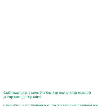
блаблакар днепр киев бла бла кар днепр киев едем.рф
днепр киев днепр киев
блаблакар днепр кривой рог бла бла кар днепр кривой рог