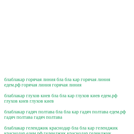
блаблакар горячая линия бла бла кар горячая линия
едем.рф горячая линия горячая линия
блаблакар глухов киев бла бла кар глухов киев едем.рф
глухов киев глухов киев
блаблакар гадяч полтава бла бла кар гадяч полтава едем.рф
гадяч полтава гадяч полтава
блаблакар геленджик краснодар бла бла кар геленджик
краснодар едем.рф геленджик краснодар геленджик