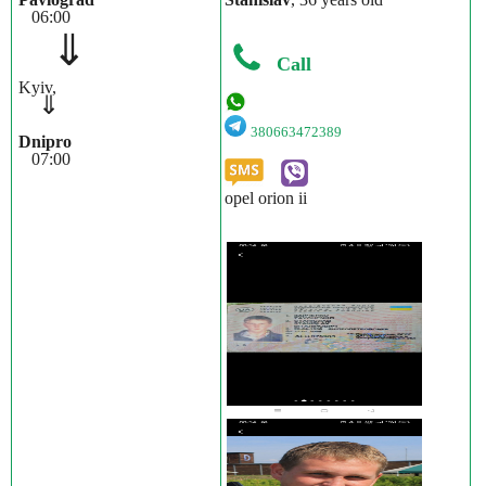
06:00
⇓
Call
Kyiv,
⇓
380663472389
Dnipro
07:00
opel orion ii