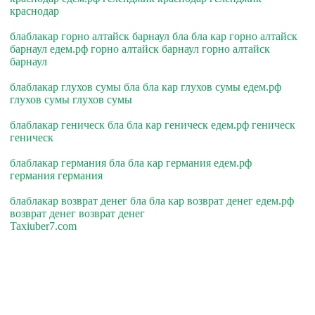
краснодар
блаблакар горно алтайск барнаул бла бла кар горно алтайск
барнаул едем.рф горно алтайск барнаул горно алтайск
барнаул
блаблакар глухов сумы бла бла кар глухов сумы едем.рф
глухов сумы глухов сумы
блаблакар геническ бла бла кар геническ едем.рф геническ
геническ
блаблакар германия бла бла кар германия едем.рф
германия германия
блаблакар возврат денег бла бла кар возврат денег едем.рф
возврат денег возврат денег
Taxiuber7.com