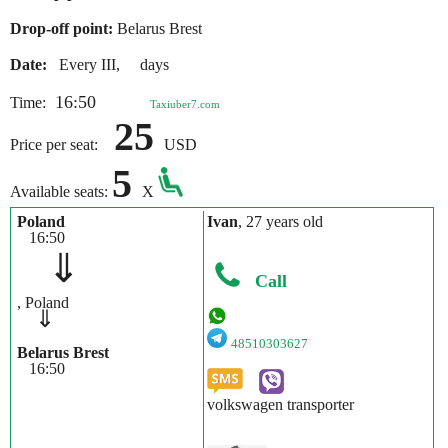
Drop-off point:
Belarus Brest
Date:
Every III, days
16:50
Time:
Taxiuber7.com
25
Price per seat:
USD
5
Available seats:
X
Poland
Ivan
, 27 years old
16:50
⇓
Call
, Poland
⇓
48510303627
Belarus Brest
16:50
volkswagen transporter