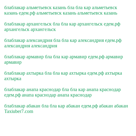
блаблакар альметьевск казань бла бла кар альметьевск
казань едем.рф альметьевск казань альметьевск казань
блаблакар архангельск бла бла кар архангельск едем.рф
архангельск архангельск
блаблакар александрия бла бла кар александрия едем.рф
александрия александрия
блаблакар армавир бла бла кар армавир едем.рф армавир
армавир
блаблакар ахтырка бла бла кар ахтырка едем.рф ахтырка
ахтырка
блаблакар анапа краснодар бла бла кар анапа краснодар
едем.рф анапа краснодар анапа краснодар
блаблакар абакан бла бла кар абакан едем.рф абакан абакан
Taxiuber7.com