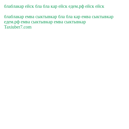
блаблакар ейск бла бла кар ейск едем.рф ейск ейск
блаблакар емва сыктывкар бла бла кар емва сыктывкар
едем.рф емва сыктывкар емва сыктывкар
Taxiuber7.com