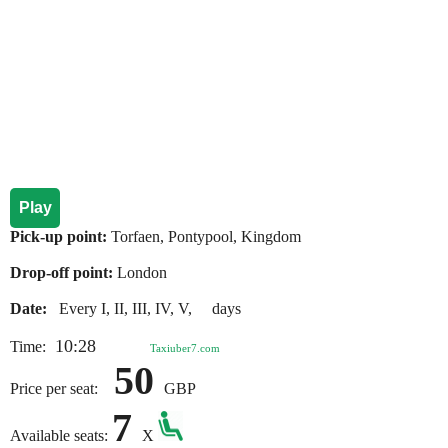
Play
Pick-up point:
Torfaen, Pontypool, Kingdom
Drop-off point:
London
Date:
Every I, II, III, IV, V, days
10:28
Time:
Taxiuber7.com
50
Price per seat:
GBP
7
Available seats:
X