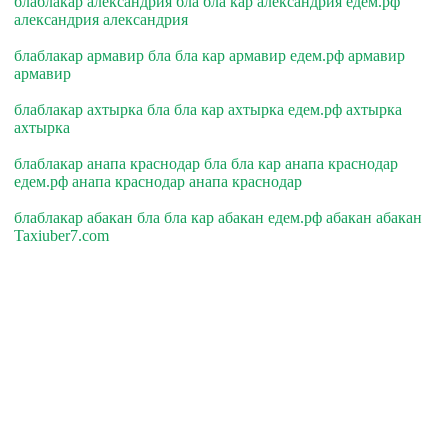
блаблакар александрия бла бла кар александрия едем.рф
александрия александрия
блаблакар армавир бла бла кар армавир едем.рф армавир
армавир
блаблакар ахтырка бла бла кар ахтырка едем.рф ахтырка
ахтырка
блаблакар анапа краснодар бла бла кар анапа краснодар
едем.рф анапа краснодар анапа краснодар
блаблакар абакан бла бла кар абакан едем.рф абакан абакан
Taxiuber7.com