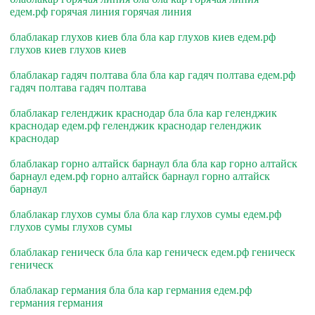
едем.рф горячая линия горячая линия
блаблакар глухов киев бла бла кар глухов киев едем.рф
глухов киев глухов киев
блаблакар гадяч полтава бла бла кар гадяч полтава едем.рф
гадяч полтава гадяч полтава
блаблакар геленджик краснодар бла бла кар геленджик
краснодар едем.рф геленджик краснодар геленджик
краснодар
блаблакар горно алтайск барнаул бла бла кар горно алтайск
барнаул едем.рф горно алтайск барнаул горно алтайск
барнаул
блаблакар глухов сумы бла бла кар глухов сумы едем.рф
глухов сумы глухов сумы
блаблакар геническ бла бла кар геническ едем.рф геническ
геническ
блаблакар германия бла бла кар германия едем.рф
германия германия