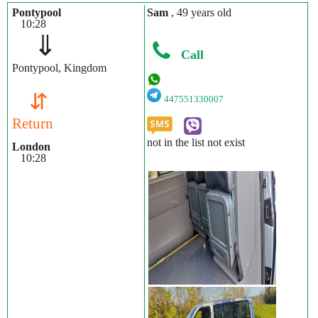
Pontypool
Sam
, 49 years old
10:28
⇓
Call
Pontypool, Kingdom
⇵
447551330007
Return
not in the list not exist
London
10:28