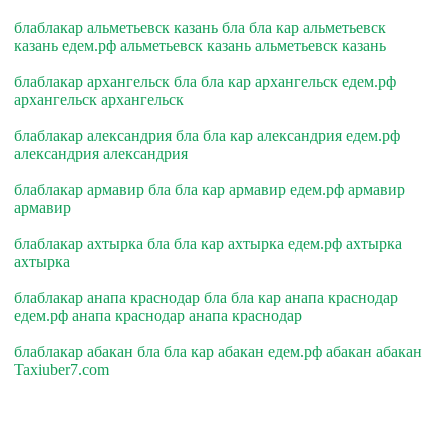
блаблакар альметьевск казань бла бла кар альметьевск
казань едем.рф альметьевск казань альметьевск казань
блаблакар архангельск бла бла кар архангельск едем.рф
архангельск архангельск
блаблакар александрия бла бла кар александрия едем.рф
александрия александрия
блаблакар армавир бла бла кар армавир едем.рф армавир
армавир
блаблакар ахтырка бла бла кар ахтырка едем.рф ахтырка
ахтырка
блаблакар анапа краснодар бла бла кар анапа краснодар
едем.рф анапа краснодар анапа краснодар
блаблакар абакан бла бла кар абакан едем.рф абакан абакан
Taxiuber7.com