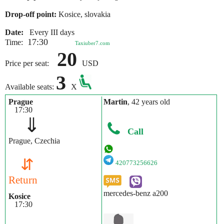
Drop-off point:
Kosice, slovakia
Date:
Every III days
17:30
Time:
Taxiuber7.com
20
Price per seat:
USD
3
Available seats:
X
Prague
Martin
, 42 years old
17:30
⇓
Call
Prague, Czechia
⇵
420773256626
Return
mercedes-benz a200
Kosice
17:30