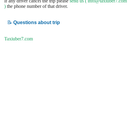
If any driver cancel the trip please
send us (
info@taxiuber7.com
)
the phone number of that driver.
📝
Questions about trip
Taxiuber7.com