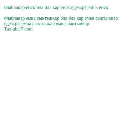
блаблакар ейск бла бла кар ейск едем.рф ейск ейск
блаблакар емва сыктывкар бла бла кар емва сыктывкар
едем.рф емва сыктывкар емва сыктывкар
Taxiuber7.com