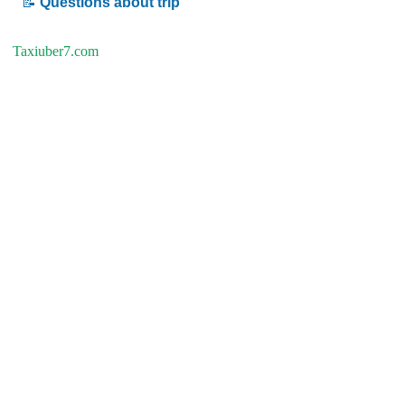
📝
Questions about trip
Taxiuber7.com