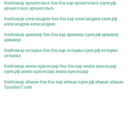
блаблакар архангельск бла бла кар архангельск едем.рф
архангельск архангельск
блаблакар александрия бла бла кар александрия едем.рф
александрия александрия
блаблакар армавир бла бла кар армавир едем.рф армавир
армавир
блаблакар ахтырка бла бла кар ахтырка едем.рф ахтырка
ахтырка
блаблакар анапа краснодар бла бла кар анапа краснодар
едем.рф анапа краснодар анапа краснодар
блаблакар абакан бла бла кар абакан едем.рф абакан абакан
Taxiuber7.com