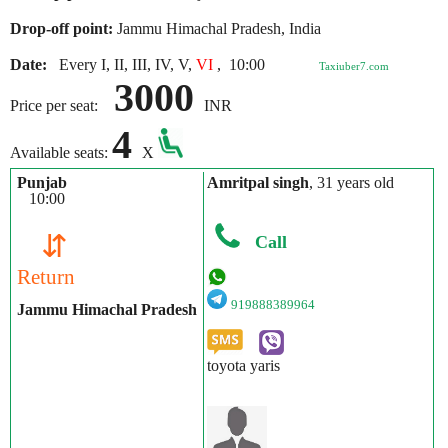
Drop-off point:
Jammu Himachal Pradesh, India
Date:
Every I, II, III, IV, V,
VI
,
10:00
Taxiuber7.com
3000
Price per seat:
INR
4
Available seats:
X
Punjab
Amritpal singh
, 31 years old
10:00
⇵
Call
Return
919888389964
Jammu Himachal Pradesh
toyota yaris