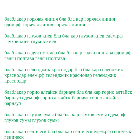
блаблакар горячая линия бла бла кар горячая линия
едем.рф горячая линия горячая линия
блаблакар глухов киев бла бла кар глухов киев едем.рф
глухов киев глухов киев
блаблакар гадяч полтава бла бла кар гадяч полтава едем.рф
гадяч полтава гадяч полтава
блаблакар геленджик краснодар бла бла кар геленджик
краснодар едем.рф геленджик краснодар геленджик
краснодар
блаблакар горно алтайск барнаул бла бла кар горно алтайск
барнаул едем.рф горно алтайск барнаул горно алтайск
барнаул
блаблакар глухов сумы бла бла кар глухов сумы едем.рф
глухов сумы глухов сумы
блаблакар геническ бла бла кар геническ едем.рф геническ
геническ