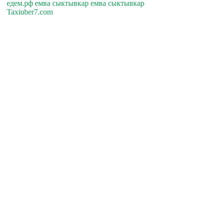
едем.рф емва сыктывкар емва сыктывкар
Taxiuber7.com