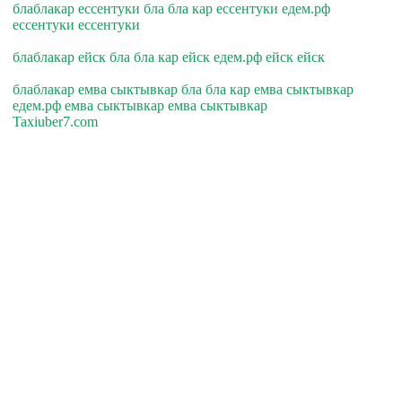
блаблакар ессентуки бла бла кар ессентуки едем.рф
ессентуки ессентуки
блаблакар ейск бла бла кар ейск едем.рф ейск ейск
блаблакар емва сыктывкар бла бла кар емва сыктывкар
едем.рф емва сыктывкар емва сыктывкар
Taxiuber7.com