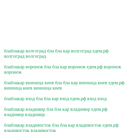
блаблакар волгоград бла бла кар волгоград едем.рф
волгоград волгоград
блаблакар воронеж бла бла кар воронеж едем.рф воронеж
воронеж
блаблакар винница киев бла бла кар винница киев едем.рф
винница киев винница киев
блаблакар вход бла бла кар вход едем.рф вход вход
блаблакар владимир бла бла кар владимир едем.рф
владимир владимир
блаблакар владивосток бла бла кар владивосток едем.рф
владивосток владивосток