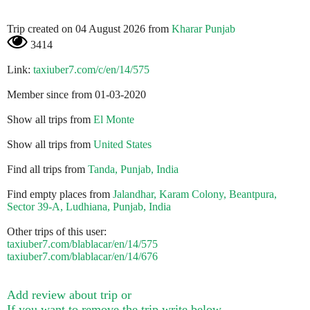
Trip created on 04 August 2026 from
Kharar Punjab
3414
Link:
taxiuber7.com/c/en/14/575
Member since from 01-03-2020
Show all trips from
El Monte
Show all trips from
United States
Find all trips from
Tanda, Punjab, India
Find empty places from
Jalandhar, Karam Colony, Beantpura,
Sector 39-A, Ludhiana, Punjab, India
Other trips of this user:
taxiuber7.com/blablacar/en/14/575
taxiuber7.com/blablacar/en/14/676
Add review about trip or
If you want to remove the trip write below