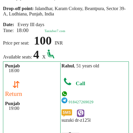
Drop-off point:
Jalandhar, Karam Colony, Beantpura, Sector 39-
A, Ludhiana, Punjab, India
Date:
Every III days
18:00
Time:
Taxiuber7.com
100
Price per seat:
INR
4
Available seats:
X
Punjab
Rahul
, 51 years old
18:00
⇵
Call
Return
918427269029
Punjab
19:00
suzuki dr-z125l