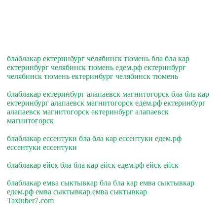
блаблакар ектеринбург челябинск тюмень бла бла кар
ектеринбург челябинск тюмень едем.рф ектеринбург
челябинск тюмень ектеринбург челябинск тюмень
блаблакар ектеринбург алапаевск магнитогорск бла бла кар
ектеринбург алапаевск магнитогорск едем.рф ектеринбург
алапаевск магнитогорск ектеринбург алапаевск
магнитогорск
блаблакар ессентуки бла бла кар ессентуки едем.рф
ессентуки ессентуки
блаблакар ейск бла бла кар ейск едем.рф ейск ейск
блаблакар емва сыктывкар бла бла кар емва сыктывкар
едем.рф емва сыктывкар емва сыктывкар
Taxiuber7.com