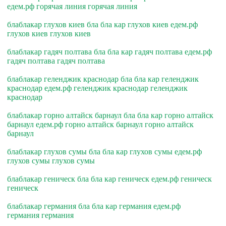
едем.рф горячая линия горячая линия
блаблакар глухов киев бла бла кар глухов киев едем.рф
глухов киев глухов киев
блаблакар гадяч полтава бла бла кар гадяч полтава едем.рф
гадяч полтава гадяч полтава
блаблакар геленджик краснодар бла бла кар геленджик
краснодар едем.рф геленджик краснодар геленджик
краснодар
блаблакар горно алтайск барнаул бла бла кар горно алтайск
барнаул едем.рф горно алтайск барнаул горно алтайск
барнаул
блаблакар глухов сумы бла бла кар глухов сумы едем.рф
глухов сумы глухов сумы
блаблакар геническ бла бла кар геническ едем.рф геническ
геническ
блаблакар германия бла бла кар германия едем.рф
германия германия