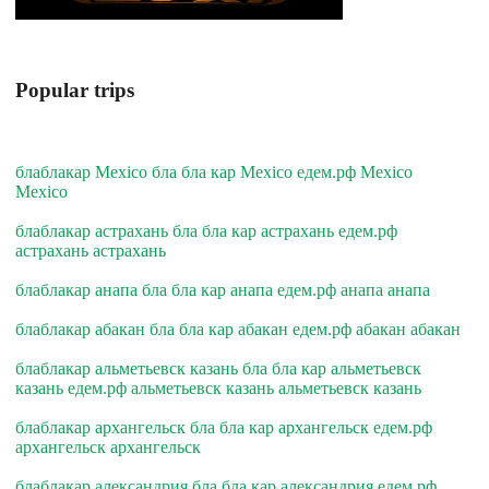
Popular trips
блаблакар Mexico бла бла кар Mexico едем.рф Mexico
Mexico
блаблакар астрахань бла бла кар астрахань едем.рф
астрахань астрахань
блаблакар анапа бла бла кар анапа едем.рф анапа анапа
блаблакар абакан бла бла кар абакан едем.рф абакан абакан
блаблакар альметьевск казань бла бла кар альметьевск
казань едем.рф альметьевск казань альметьевск казань
блаблакар архангельск бла бла кар архангельск едем.рф
архангельск архангельск
блаблакар александрия бла бла кар александрия едем.рф