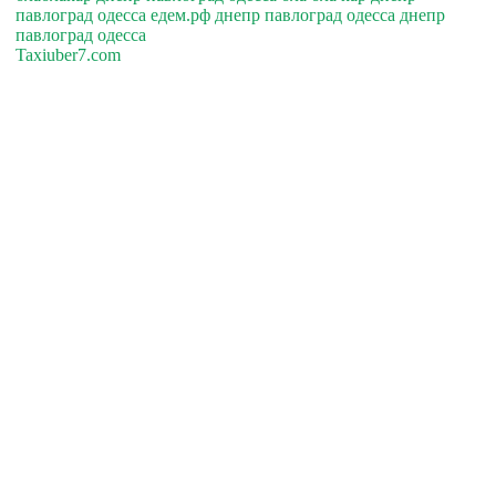
павлоград одесса едем.рф днепр павлоград одесса днепр
павлоград одесса
Taxiuber7.com