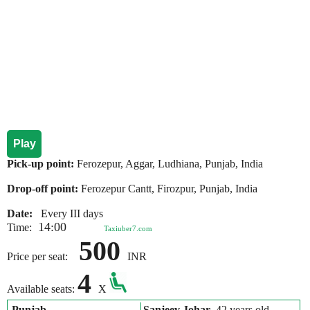
Play
Pick-up point:
Ferozepur, Aggar, Ludhiana, Punjab, India
Drop-off point:
Ferozepur Cantt, Firozpur, Punjab, India
Date:
Every III days
14:00
Time:
Taxiuber7.com
500
Price per seat:
INR
4
Available seats:
X
Punjab
Sanjeev Johar
, 42 years old