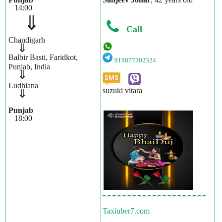
14:00
⇓
Call
Chandigarh
⇓
Balbir Basti, Faridkot,
919877302324
Punjab, India
⇓
Ludhiana
suzuki vitara
⇓
Punjab
18:00
Taxiuber7.com