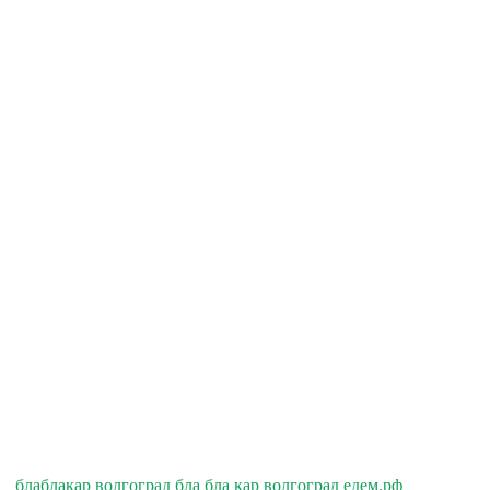
блаблакар волгоград бла бла кар волгоград едем.рф