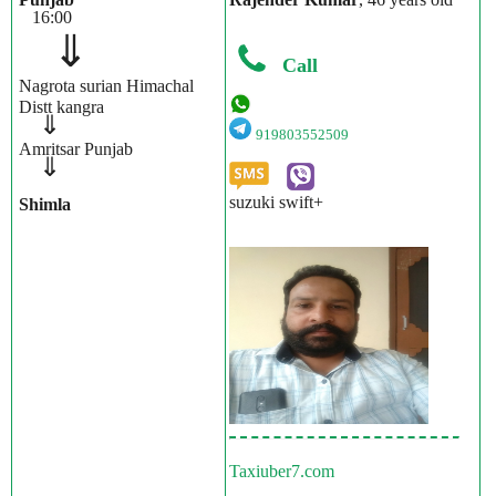
16:00
⇓
Call
Nagrota surian Himachal
Distt kangra
⇓
919803552509
Amritsar Punjab
⇓
suzuki swift+
Shimla
Taxiuber7.com