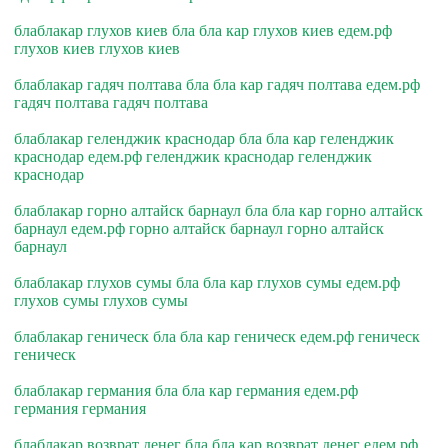
блаблакар глухов киев бла бла кар глухов киев едем.рф
глухов киев глухов киев
блаблакар гадяч полтава бла бла кар гадяч полтава едем.рф
гадяч полтава гадяч полтава
блаблакар геленджик краснодар бла бла кар геленджик
краснодар едем.рф геленджик краснодар геленджик
краснодар
блаблакар горно алтайск барнаул бла бла кар горно алтайск
барнаул едем.рф горно алтайск барнаул горно алтайск
барнаул
блаблакар глухов сумы бла бла кар глухов сумы едем.рф
глухов сумы глухов сумы
блаблакар геническ бла бла кар геническ едем.рф геническ
геническ
блаблакар германия бла бла кар германия едем.рф
германия германия
блаблакар возврат денег бла бла кар возврат денег едем.рф