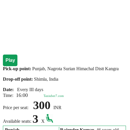
Play
Pick-up point:
Punjab, Nagrota Surian Himachal Distt Kangra
Drop-off point:
Shimla, India
Date:
Every III days
16:00
Time:
Taxiuber7.com
300
Price per seat:
INR
3
Available seats:
X
Punjab
Rajender Kumar
, 46 years old