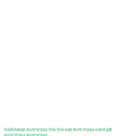
блаблакар волгоград бла бла кар волгоград едем.рф
волгоград волгоград