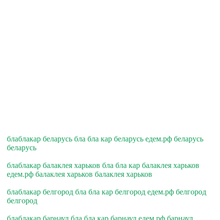
блаблакар беларусь бла бла кар беларусь едем.рф беларусь
беларусь
блаблакар балаклея харьков бла бла кар балаклея харьков
едем.рф балаклея харьков балаклея харьков
блаблакар белгород бла бла кар белгород едем.рф белгород
белгород
блаблакар барнаул бла бла кар барнаул едем.рф барнаул