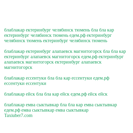
блаблакар ектеринбург челябинск тюмень бла бла кар
ектеринбург челябинск тюмень едем.рф ектеринбург
челябинск тюмень ектеринбург челябинск тюмень
блаблакар ектеринбург алапаевск магнитогорск бла бла кар
ектеринбург алапаевск магнитогорск едем.рф ектеринбург
алапаевск магнитогорск ектеринбург алапаевск
магнитогорск
блаблакар ессентуки бла бла кар ессентуки едем.рф
ессентуки ессентуки
блаблакар ейск бла бла кар ейск едем.рф ейск ейск
блаблакар емва сыктывкар бла бла кар емва сыктывкар
едем.рф емва сыктывкар емва сыктывкар
Taxiuber7.com