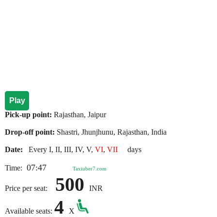
Play
Pick-up point:
Rajasthan, Jaipur
Drop-off point:
Shastri, Jhunjhunu, Rajasthan, India
Date:
Every I, II, III, IV, V,
VI
,
VII
days
07:47
Time:
Taxiuber7.com
500
Price per seat:
INR
4
Available seats:
X