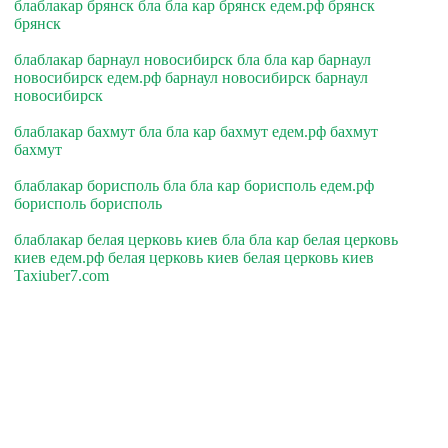
блаблакар брянск бла бла кар брянск едем.рф брянск
брянск
блаблакар барнаул новосибирск бла бла кар барнаул
новосибирск едем.рф барнаул новосибирск барнаул
новосибирск
блаблакар бахмут бла бла кар бахмут едем.рф бахмут
бахмут
блаблакар борисполь бла бла кар борисполь едем.рф
борисполь борисполь
блаблакар белая церковь киев бла бла кар белая церковь
киев едем.рф белая церковь киев белая церковь киев
Taxiuber7.com