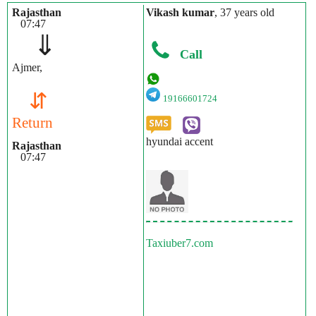
Rajasthan
Vikash kumar
, 37 years old
07:47
⇓
Call
Ajmer,
⇵
19166601724
Return
hyundai accent
Rajasthan
07:47
Taxiuber7.com