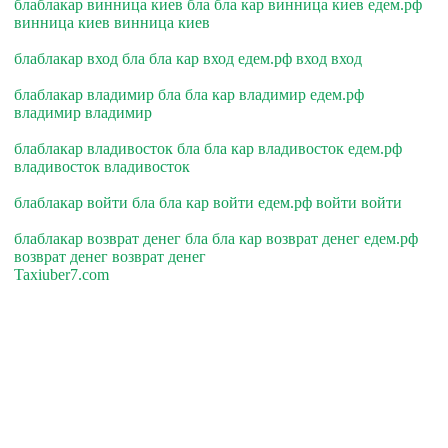
блаблакар винница киев бла бла кар винница киев едем.рф
винница киев винница киев
блаблакар вход бла бла кар вход едем.рф вход вход
блаблакар владимир бла бла кар владимир едем.рф
владимир владимир
блаблакар владивосток бла бла кар владивосток едем.рф
владивосток владивосток
блаблакар войти бла бла кар войти едем.рф войти войти
блаблакар возврат денег бла бла кар возврат денег едем.рф
возврат денег возврат денег
Taxiuber7.com