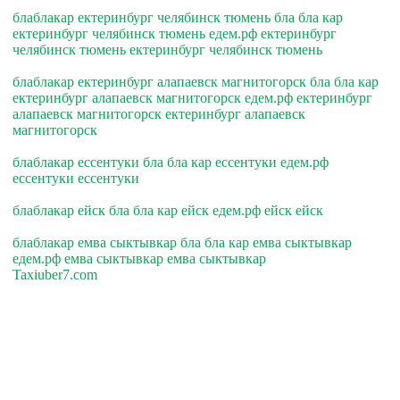
блаблакар ектеринбург челябинск тюмень бла бла кар
ектеринбург челябинск тюмень едем.рф ектеринбург
челябинск тюмень ектеринбург челябинск тюмень
блаблакар ектеринбург алапаевск магнитогорск бла бла кар
ектеринбург алапаевск магнитогорск едем.рф ектеринбург
алапаевск магнитогорск ектеринбург алапаевск
магнитогорск
блаблакар ессентуки бла бла кар ессентуки едем.рф
ессентуки ессентуки
блаблакар ейск бла бла кар ейск едем.рф ейск ейск
блаблакар емва сыктывкар бла бла кар емва сыктывкар
едем.рф емва сыктывкар емва сыктывкар
Taxiuber7.com