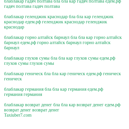
блаблакар гадяч полтава бла бла кар гадяч полтава едем.рф
гадяч полтава гадяч полтава
блаблакар геленджик краснодар бла бла кар геленджик
краснодар едем.рф геленджик краснодар геленджик
краснодар
блаблакар горно алтайск барнаул бла бла кар горно алтайск
барнаул едем.рф горно алтайск барнаул горно алтайск
барнаул
блаблакар глухов сумы бла бла кар глухов сумы едем.рф
глухов сумы глухов сумы
блаблакар геническ бла бла кар геническ едем.рф геническ
геническ
блаблакар германия бла бла кар германия едем.рф
германия германия
блаблакар возврат денег бла бла кар возврат денег едем.рф
возврат денег возврат денег
Taxiuber7.com