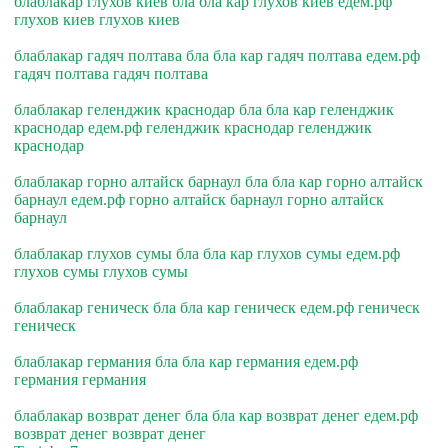
блаблакар глухов киев бла бла кар глухов киев едем.рф
глухов киев глухов киев
блаблакар гадяч полтава бла бла кар гадяч полтава едем.рф
гадяч полтава гадяч полтава
блаблакар геленджик краснодар бла бла кар геленджик
краснодар едем.рф геленджик краснодар геленджик
краснодар
блаблакар горно алтайск барнаул бла бла кар горно алтайск
барнаул едем.рф горно алтайск барнаул горно алтайск
барнаул
блаблакар глухов сумы бла бла кар глухов сумы едем.рф
глухов сумы глухов сумы
блаблакар геническ бла бла кар геническ едем.рф геническ
геническ
блаблакар германия бла бла кар германия едем.рф
германия германия
блаблакар возврат денег бла бла кар возврат денег едем.рф
возврат денег возврат денег