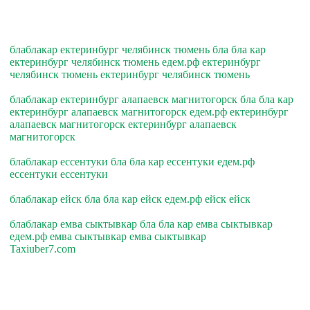
блаблакар ектеринбург челябинск тюмень бла бла кар
ектеринбург челябинск тюмень едем.рф ектеринбург
челябинск тюмень ектеринбург челябинск тюмень
блаблакар ектеринбург алапаевск магнитогорск бла бла кар
ектеринбург алапаевск магнитогорск едем.рф ектеринбург
алапаевск магнитогорск ектеринбург алапаевск
магнитогорск
блаблакар ессентуки бла бла кар ессентуки едем.рф
ессентуки ессентуки
блаблакар ейск бла бла кар ейск едем.рф ейск ейск
блаблакар емва сыктывкар бла бла кар емва сыктывкар
едем.рф емва сыктывкар емва сыктывкар
Taxiuber7.com