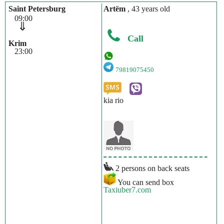
Saint Petersburg
Artёm
, 43 years old
09:00
⇓
Call
Krim
23:00
79819075450
kia rio
2 persons on back seats
You can send box
Taxiuber7.com