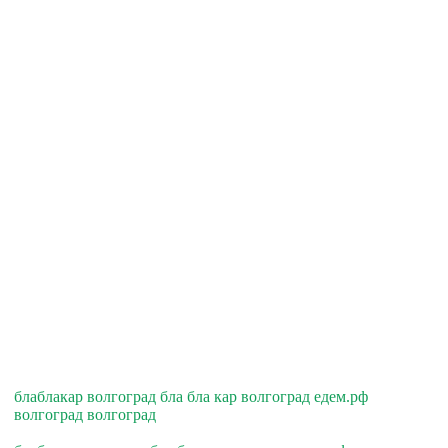
блаблакар волгоград бла бла кар волгоград едем.рф
волгоград волгоград