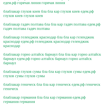
едем.рф горячая линия горячая линия
блаблакар глухов киев бла бла кар глухов киев едем.рф
глухов киев глухов киев
блаблакар гадяч полтава бла бла кар гадяч полтава едем.рф
гадяч полтава гадяч полтава
блаблакар геленджик краснодар бла бла кар геленджик
краснодар едем.рф геленджик краснодар геленджик
краснодар
блаблакар горно алтайск барнаул бла бла кар горно алтайск
барнаул едем.рф горно алтайск барнаул горно алтайск
барнаул
блаблакар глухов сумы бла бла кар глухов сумы едем.рф
глухов сумы глухов сумы
блаблакар геническ бла бла кар геническ едем.рф геническ
геническ
блаблакар германия бла бла кар германия едем.рф
германия германия