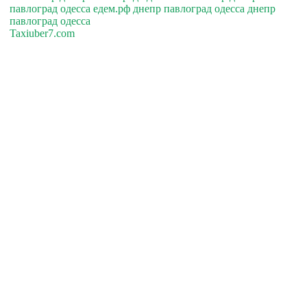
павлоград одесса едем.рф днепр павлоград одесса днепр
павлоград одесса
Taxiuber7.com