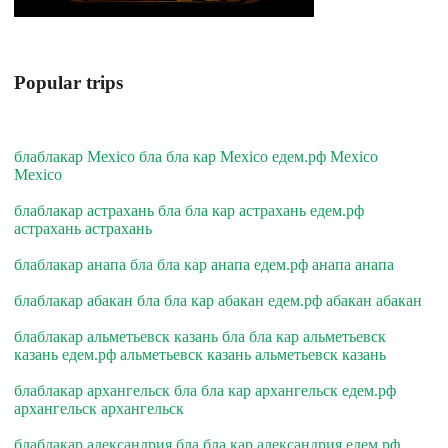
Popular trips
блаблакар Mexico бла бла кар Mexico едем.рф Mexico
Mexico
блаблакар астрахань бла бла кар астрахань едем.рф
астрахань астрахань
блаблакар анапа бла бла кар анапа едем.рф анапа анапа
блаблакар абакан бла бла кар абакан едем.рф абакан абакан
блаблакар альметьевск казань бла бла кар альметьевск
казань едем.рф альметьевск казань альметьевск казань
блаблакар архангельск бла бла кар архангельск едем.рф
архангельск архангельск
блаблакар александрия бла бла кар александрия едем.рф