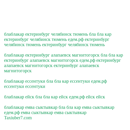
блаблакар ектеринбург челябинск тюмень бла бла кар
ектеринбург челябинск тюмень едем.рф ектеринбург
челябинск тюмень ектеринбург челябинск тюмень
блаблакар ектеринбург алапаевск магнитогорск бла бла кар
ектеринбург алапаевск магнитогорск едем.рф ектеринбург
алапаевск магнитогорск ектеринбург алапаевск
магнитогорск
блаблакар ессентуки бла бла кар ессентуки едем.рф
ессентуки ессентуки
блаблакар ейск бла бла кар ейск едем.рф ейск ейск
блаблакар емва сыктывкар бла бла кар емва сыктывкар
едем.рф емва сыктывкар емва сыктывкар
Taxiuber7.com