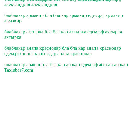
александрия александрия
блаблакар армавир бла бла кар армавир едем.рф армавир
армавир
блаблакар ахтырка бла бла кар ахтырка едем.рф ахтырка
ахтырка
блаблакар анапа краснодар бла бла кар анапа краснодар
едем.рф анапа краснодар анапа краснодар
блаблакар абакан бла бла кар абакан едем.рф абакан абакан
Taxiuber7.com