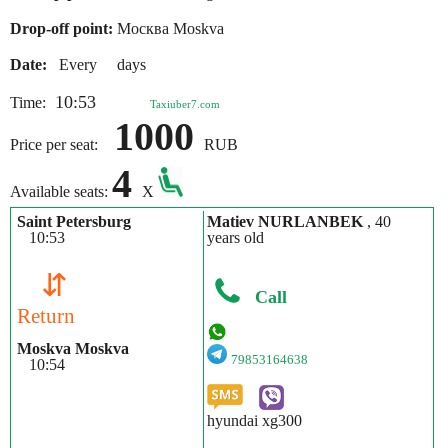
Drop-off point:
Москва Moskva
Date:
Every days
10:53
Time:
Taxiuber7.com
1000
Price per seat:
RUB
4
Available seats:
X
Saint Petersburg
Matiev NURLANBEK
, 40
10:53
years old
⇵
Call
Return
Moskva Moskva
79853164638
10:54
hyundai xg300