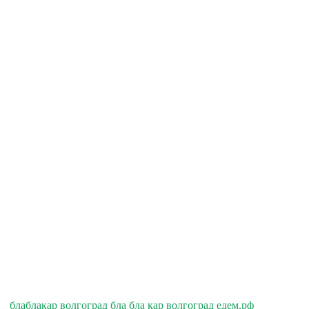
блаблакар волгоград бла бла кар волгоград едем.рф