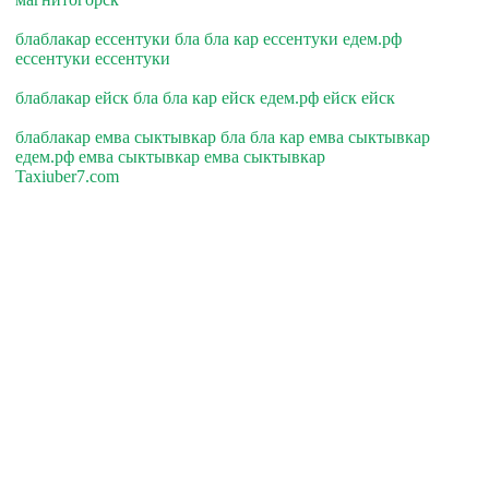
блаблакар ессентуки бла бла кар ессентуки едем.рф
ессентуки ессентуки
блаблакар ейск бла бла кар ейск едем.рф ейск ейск
блаблакар емва сыктывкар бла бла кар емва сыктывкар
едем.рф емва сыктывкар емва сыктывкар
Taxiuber7.com