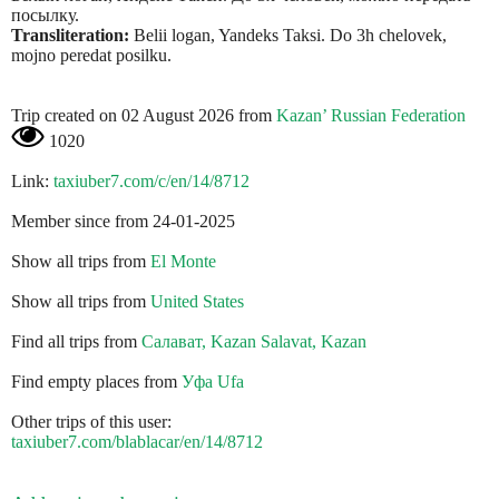
посылку.
Transliteration:
Belii logan, Yandeks Taksi. Do 3h chelovek,
mojno peredat posilku.
Trip created on 02 August 2026 from
Kazan’ Russian Federation
1020
Link:
taxiuber7.com/c/en/14/8712
Member since from 24-01-2025
Show all trips from
El Monte
Show all trips from
United States
Find all trips from
Салават, Kazan Salavat, Kazan
Find empty places from
Уфа Ufa
Other trips of this user:
taxiuber7.com/blablacar/en/14/8712