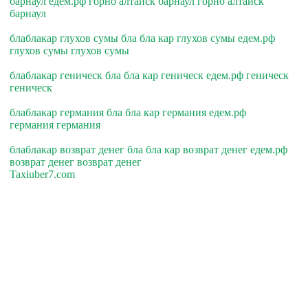
барнаул едем.рф горно алтайск барнаул горно алтайск
барнаул
блаблакар глухов сумы бла бла кар глухов сумы едем.рф
глухов сумы глухов сумы
блаблакар геническ бла бла кар геническ едем.рф геническ
геническ
блаблакар германия бла бла кар германия едем.рф
германия германия
блаблакар возврат денег бла бла кар возврат денег едем.рф
возврат денег возврат денег
Taxiuber7.com