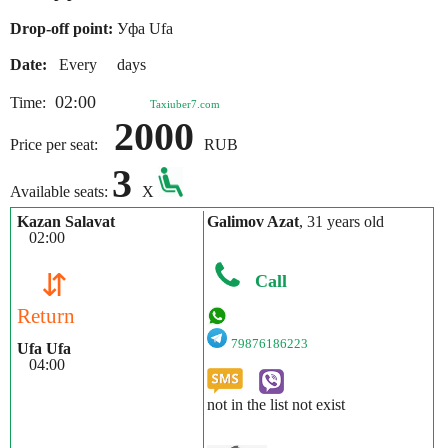
Drop-off point:
Уфа Ufa
Date:
Every days
02:00
Time:
Taxiuber7.com
2000
Price per seat:
RUB
3
Available seats:
X
Kazan Salavat
Galimov Azat
, 31 years old
02:00
⇵
Call
Return
79876186223
Ufa Ufa
04:00
not in the list not exist