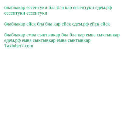
блаблакар ессентуки бла бла кар ессентуки едем.рф
ессентуки ессентуки
блаблакар ейск бла бла кар ейск едем.рф ейск ейск
блаблакар емва сыктывкар бла бла кар емва сыктывкар
едем.рф емва сыктывкар емва сыктывкар
Taxiuber7.com