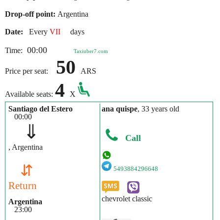
Drop-off point:
Argentina
Date:
Every
VII
days
00:00
Time:
Taxiuber7.com
50
Price per seat:
ARS
4
Available seats:
X
Santiago del Estero
ana quispe
, 33 years old
00:00
⇓
Call
, Argentina
⇵
5493884296648
Return
chevrolet classic
Argentina
23:00