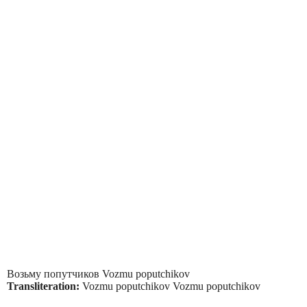
Возьму попутчиков Vozmu poputchikov
Transliteration:
Vozmu poputchikov Vozmu poputchikov