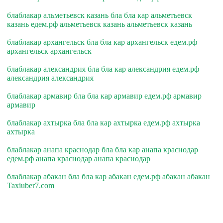
блаблакар альметьевск казань бла бла кар альметьевск
казань едем.рф альметьевск казань альметьевск казань
блаблакар архангельск бла бла кар архангельск едем.рф
архангельск архангельск
блаблакар александрия бла бла кар александрия едем.рф
александрия александрия
блаблакар армавир бла бла кар армавир едем.рф армавир
армавир
блаблакар ахтырка бла бла кар ахтырка едем.рф ахтырка
ахтырка
блаблакар анапа краснодар бла бла кар анапа краснодар
едем.рф анапа краснодар анапа краснодар
блаблакар абакан бла бла кар абакан едем.рф абакан абакан
Taxiuber7.com