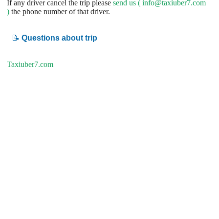
If any driver cancel the trip please
send us (
info@taxiuber7.com
)
the phone number of that driver.
📝
Questions about trip
Taxiuber7.com