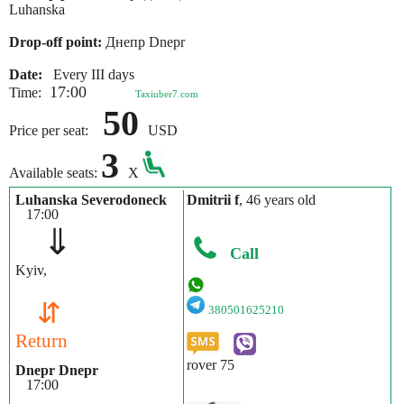
Luhanska
Drop-off point:
Днепр Dnepr
Date:
Every III days
17:00
Time:
Taxiuber7.com
50
Price per seat:
USD
3
Available seats:
X
Luhanska Severodoneck
Dmitrii f
, 46 years old
17:00
⇓
Call
Kyiv,
⇵
380501625210
Return
rover 75
Dnepr Dnepr
17:00