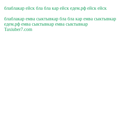
блаблакар ейск бла бла кар ейск едем.рф ейск ейск
блаблакар емва сыктывкар бла бла кар емва сыктывкар
едем.рф емва сыктывкар емва сыктывкар
Taxiuber7.com