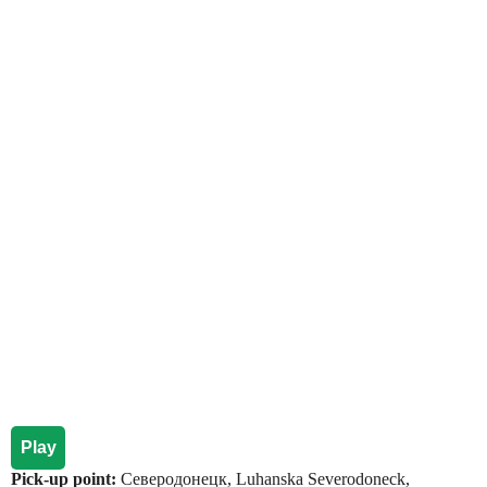
Play
Pick-up point:
Северодонецк, Luhanska Severodoneck,