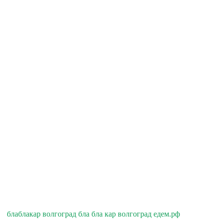
блаблакар волгоград бла бла кар волгоград едем.рф