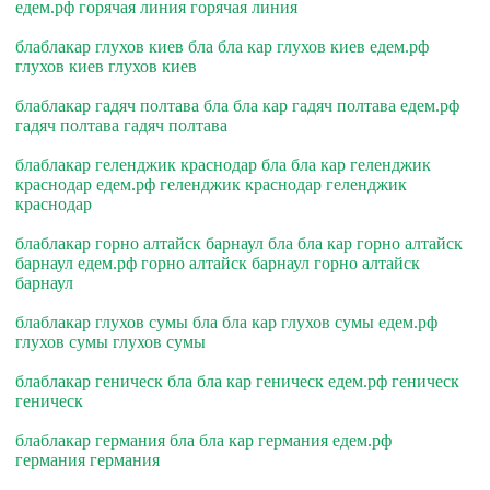
едем.рф горячая линия горячая линия
блаблакар глухов киев бла бла кар глухов киев едем.рф
глухов киев глухов киев
блаблакар гадяч полтава бла бла кар гадяч полтава едем.рф
гадяч полтава гадяч полтава
блаблакар геленджик краснодар бла бла кар геленджик
краснодар едем.рф геленджик краснодар геленджик
краснодар
блаблакар горно алтайск барнаул бла бла кар горно алтайск
барнаул едем.рф горно алтайск барнаул горно алтайск
барнаул
блаблакар глухов сумы бла бла кар глухов сумы едем.рф
глухов сумы глухов сумы
блаблакар геническ бла бла кар геническ едем.рф геническ
геническ
блаблакар германия бла бла кар германия едем.рф
германия германия