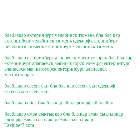
блаблакар ектеринбург челябинск тюмень бла бла кар
ектеринбург челябинск тюмень едем.рф ектеринбург
челябинск тюмень ектеринбург челябинск тюмень
блаблакар ектеринбург алапаевск магнитогорск бла бла кар
ектеринбург алапаевск магнитогорск едем.рф ектеринбург
алапаевск магнитогорск ектеринбург алапаевск
магнитогорск
блаблакар ессентуки бла бла кар ессентуки едем.рф
ессентуки ессентуки
блаблакар ейск бла бла кар ейск едем.рф ейск ейск
блаблакар емва сыктывкар бла бла кар емва сыктывкар
едем.рф емва сыктывкар емва сыктывкар
Taxiuber7.com