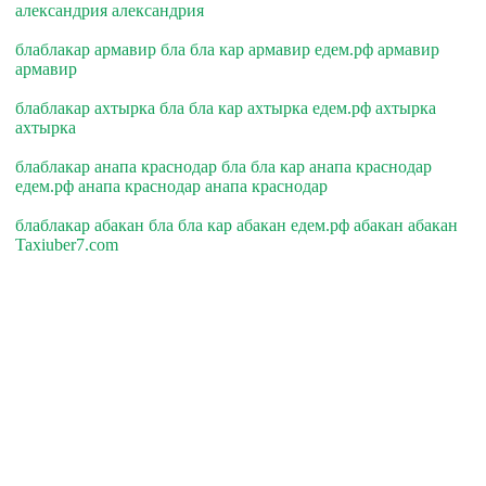
александрия александрия
блаблакар армавир бла бла кар армавир едем.рф армавир
армавир
блаблакар ахтырка бла бла кар ахтырка едем.рф ахтырка
ахтырка
блаблакар анапа краснодар бла бла кар анапа краснодар
едем.рф анапа краснодар анапа краснодар
блаблакар абакан бла бла кар абакан едем.рф абакан абакан
Taxiuber7.com