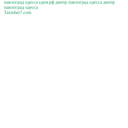
павлоград одесса едем.рф днепр павлоград одесса днепр
павлоград одесса
Taxiuber7.com