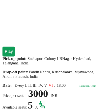
Play
Pick-up point:
Snehapuri Colony LBNagar Hyderabad,
Telangana, India
Drop-off point:
Pandit Nehru, Krishnalanka, Vijayawada,
Andhra Pradesh, India
Date:
Every I, II, III, IV, V,
VI
,
18:00
Taxiuber7.com
3000
Price per seat:
INR
5
Available seats:
X