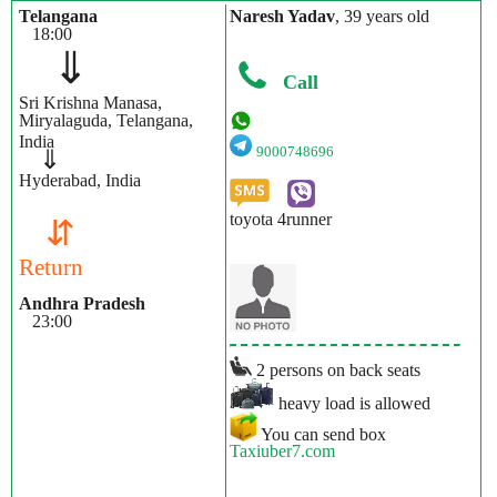
Telangana
Naresh Yadav
, 39 years old
18:00
⇓
Call
Sri Krishna Manasa,
Miryalaguda, Telangana,
India
9000748696
⇓
Hyderabad, India
toyota 4runner
⇵
Return
Andhra Pradesh
23:00
2 persons on back seats
heavy load is allowed
You can send box
Taxiuber7.com