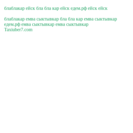
блаблакар ейск бла бла кар ейск едем.рф ейск ейск
блаблакар емва сыктывкар бла бла кар емва сыктывкар
едем.рф емва сыктывкар емва сыктывкар
Taxiuber7.com