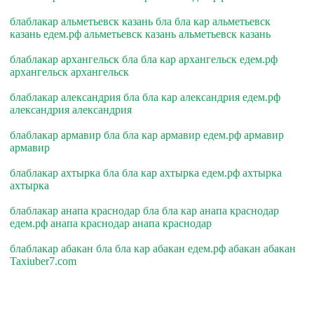
блаблакар альметьевск казань бла бла кар альметьевск
казань едем.рф альметьевск казань альметьевск казань
блаблакар архангельск бла бла кар архангельск едем.рф
архангельск архангельск
блаблакар александрия бла бла кар александрия едем.рф
александрия александрия
блаблакар армавир бла бла кар армавир едем.рф армавир
армавир
блаблакар ахтырка бла бла кар ахтырка едем.рф ахтырка
ахтырка
блаблакар анапа краснодар бла бла кар анапа краснодар
едем.рф анапа краснодар анапа краснодар
блаблакар абакан бла бла кар абакан едем.рф абакан абакан
Taxiuber7.com