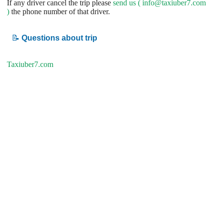
If any driver cancel the trip please
send us (
info@taxiuber7.com
)
the phone number of that driver.
📝
Questions about trip
Taxiuber7.com