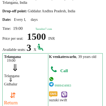
Telangana, India
Drop-off point:
Giddalur Andhra Pradesh, India
Date:
Every I, days
19:00
Time:
Taxiuber7.com
1500
Price per seat:
INR
3
Available seats:
X
Telangana
K venkateswarlu
, 39 years old
19:00
⇓
Call
Telangana
⇓
Gidhalur
9989434983
⇵
suzuki swift
Return