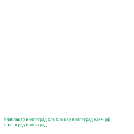
блаблакар волгоград бла бла кар волгоград едем.рф
волгоград волгоград