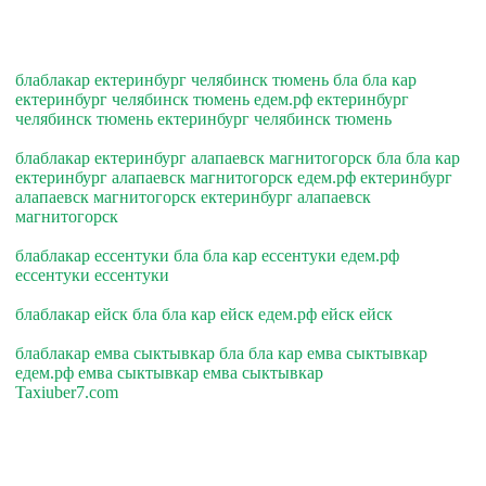
блаблакар ектеринбург челябинск тюмень бла бла кар
ектеринбург челябинск тюмень едем.рф ектеринбург
челябинск тюмень ектеринбург челябинск тюмень
блаблакар ектеринбург алапаевск магнитогорск бла бла кар
ектеринбург алапаевск магнитогорск едем.рф ектеринбург
алапаевск магнитогорск ектеринбург алапаевск
магнитогорск
блаблакар ессентуки бла бла кар ессентуки едем.рф
ессентуки ессентуки
блаблакар ейск бла бла кар ейск едем.рф ейск ейск
блаблакар емва сыктывкар бла бла кар емва сыктывкар
едем.рф емва сыктывкар емва сыктывкар
Taxiuber7.com