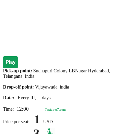
Play
Pick-up point:
Snehapuri Colony LBNagar Hyderabad,
Telangana, India
Drop-off point:
Vijayawada, india
Date:
Every III, days
12:00
Time:
Taxiuber7.com
1
Price per seat:
USD
3