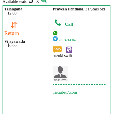
Available seats:
X
Telangana
Praveen Penthala
, 31 years old
12:00
⇵
Call
Return
7013214362
Vijayawada
10:00
suzuki swift
Taxiuber7.com