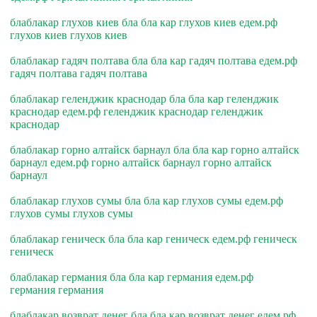
блаблакар глухов киев бла бла кар глухов киев едем.рф
глухов киев глухов киев
блаблакар гадяч полтава бла бла кар гадяч полтава едем.рф
гадяч полтава гадяч полтава
блаблакар геленджик краснодар бла бла кар геленджик
краснодар едем.рф геленджик краснодар геленджик
краснодар
блаблакар горно алтайск барнаул бла бла кар горно алтайск
барнаул едем.рф горно алтайск барнаул горно алтайск
барнаул
блаблакар глухов сумы бла бла кар глухов сумы едем.рф
глухов сумы глухов сумы
блаблакар геническ бла бла кар геническ едем.рф геническ
геническ
блаблакар германия бла бла кар германия едем.рф
германия германия
блаблакар возврат денег бла бла кар возврат денег едем.рф