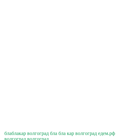
блаблакар волгоград бла бла кар волгоград едем.рф
волгоград волгоград