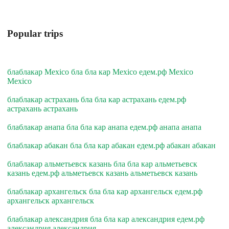
Popular trips
блаблакар Mexico бла бла кар Mexico едем.рф Mexico
Mexico
блаблакар астрахань бла бла кар астрахань едем.рф
астрахань астрахань
блаблакар анапа бла бла кар анапа едем.рф анапа анапа
блаблакар абакан бла бла кар абакан едем.рф абакан абакан
блаблакар альметьевск казань бла бла кар альметьевск
казань едем.рф альметьевск казань альметьевск казань
блаблакар архангельск бла бла кар архангельск едем.рф
архангельск архангельск
блаблакар александрия бла бла кар александрия едем.рф
александрия александрия