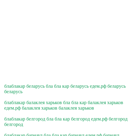
блаблакар беларусь бла бла кар беларусь едем.рф беларусь
беларусь
блаблакар балаклея харьков бла бла кар балаклея харьков
едем.рф балаклея харьков балаклея харьков
блаблакар белгород бла бла кар белгород едем.рф белгород
белгород
блаблакар барнаул бла бла кар барнаул едем.рф барнаул