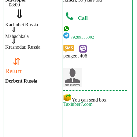
08:00
⇓
Call
Kachubei Russia
⇓
Mahachkala
79289555302
⇓
Krasnodar, Russia
peugeot 406
⇵
Return
Derbent Russia
You can send box
Taxiuber7.com