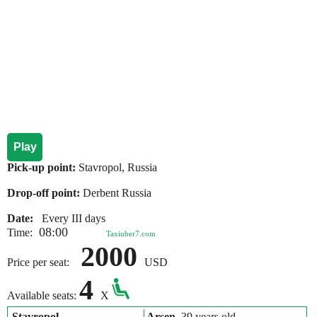
Play
Pick-up point:
Stavropol, Russia
Drop-off point:
Derbent Russia
Date:
Every III days
08:00
Time:
Taxiuber7.com
2000
Price per seat:
USD
4
Available seats:
X
Stavropol
Arsen
, 39 years old