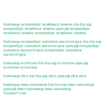
блаблакар ектеринбург челябинск тюмень бла бла кар
ектеринбург челябинск тюмень едем.рф ектеринбург
челябинск тюмень ектеринбург челябинск тюмень
блаблакар ектеринбург алапаевск магнитогорск бла бла кар
ектеринбург алапаевск магнитогорск едем.рф ектеринбург
алапаевск магнитогорск ектеринбург алапаевск
магнитогорск
блаблакар ессентуки бла бла кар ессентуки едем.рф
ессентуки ессентуки
блаблакар ейск бла бла кар ейск едем.рф ейск ейск
блаблакар емва сыктывкар бла бла кар емва сыктывкар
едем.рф емва сыктывкар емва сыктывкар
Taxiuber7.com