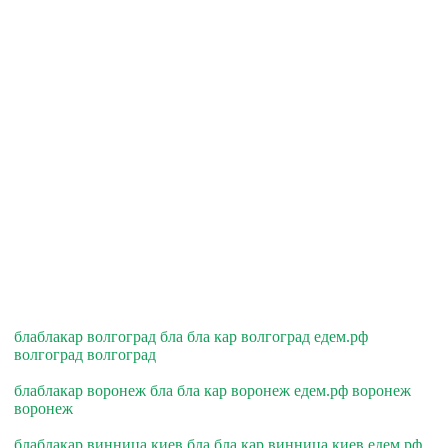
блаблакар волгоград бла бла кар волгоград едем.рф
волгоград волгоград
блаблакар воронеж бла бла кар воронеж едем.рф воронеж
воронеж
блаблакар винница киев бла бла кар винница киев едем.рф