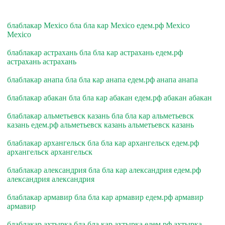
блаблакар Mexico бла бла кар Mexico едем.рф Mexico
Mexico
блаблакар астрахань бла бла кар астрахань едем.рф
астрахань астрахань
блаблакар анапа бла бла кар анапа едем.рф анапа анапа
блаблакар абакан бла бла кар абакан едем.рф абакан абакан
блаблакар альметьевск казань бла бла кар альметьевск
казань едем.рф альметьевск казань альметьевск казань
блаблакар архангельск бла бла кар архангельск едем.рф
архангельск архангельск
блаблакар александрия бла бла кар александрия едем.рф
александрия александрия
блаблакар армавир бла бла кар армавир едем.рф армавир
армавир
блаблакар ахтырка бла бла кар ахтырка едем.рф ахтырка