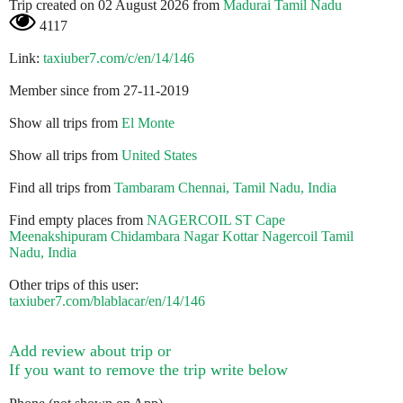
Trip created on 02 August 2026 from
Madurai Tamil Nadu
4117
Link:
taxiuber7.com/c/en/14/146
Member since from 27-11-2019
Show all trips from
El Monte
Show all trips from
United States
Find all trips from
Tambaram Chennai, Tamil Nadu, India
Find empty places from
NAGERCOIL ST Cape
Meenakshipuram Chidambara Nagar Kottar Nagercoil Tamil
Nadu, India
Other trips of this user:
taxiuber7.com/blablacar/en/14/146
Add review about trip or
If you want to remove the trip write below