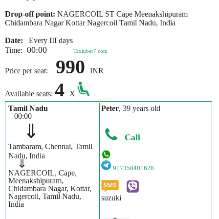
Drop-off point:
NAGERCOIL ST Cape Meenakshipuram
Chidambara Nagar Kottar Nagercoil Tamil Nadu, India
Date:
Every III days
00:00
Time:
Taxiuber7.com
990
Price per seat:
INR
4
Available seats:
X
Tamil Nadu
Peter
, 39 years old
00:00
⇓
Call
Tambaram, Chennai, Tamil
Nadu, India
⇓
917358401628
NAGERCOIL, Cape,
Meenakshipuram,
Chidambara Nagar, Kottar,
Nagercoil, Tamil Nadu,
suzuki
India