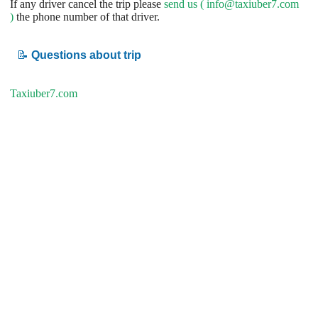
If any driver cancel the trip please
send us (
info@taxiuber7.com
)
the phone number of that driver.
📝
Questions about trip
Taxiuber7.com