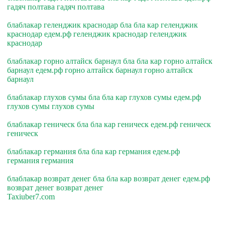
гадяч полтава гадяч полтава
блаблакар геленджик краснодар бла бла кар геленджик
краснодар едем.рф геленджик краснодар геленджик
краснодар
блаблакар горно алтайск барнаул бла бла кар горно алтайск
барнаул едем.рф горно алтайск барнаул горно алтайск
барнаул
блаблакар глухов сумы бла бла кар глухов сумы едем.рф
глухов сумы глухов сумы
блаблакар геническ бла бла кар геническ едем.рф геническ
геническ
блаблакар германия бла бла кар германия едем.рф
германия германия
блаблакар возврат денег бла бла кар возврат денег едем.рф
возврат денег возврат денег
Taxiuber7.com