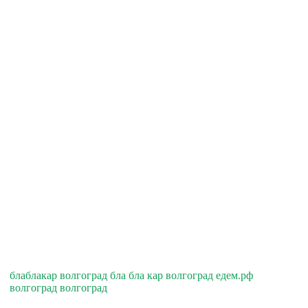
блаблакар волгоград бла бла кар волгоград едем.рф
волгоград волгоград