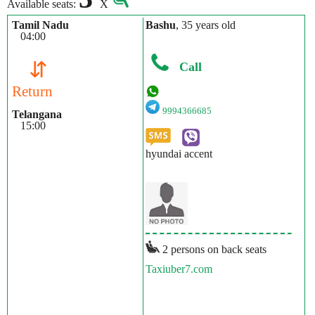
Available seats:
X
Tamil Nadu
Bashu
, 35 years old
04:00
⇵
Call
Return
9994366685
Telangana
15:00
hyundai accent
2 persons on back seats
Taxiuber7.com