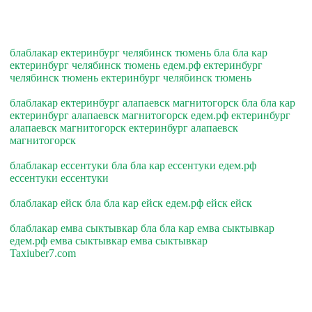
блаблакар ектеринбург челябинск тюмень бла бла кар
ектеринбург челябинск тюмень едем.рф ектеринбург
челябинск тюмень ектеринбург челябинск тюмень
блаблакар ектеринбург алапаевск магнитогорск бла бла кар
ектеринбург алапаевск магнитогорск едем.рф ектеринбург
алапаевск магнитогорск ектеринбург алапаевск
магнитогорск
блаблакар ессентуки бла бла кар ессентуки едем.рф
ессентуки ессентуки
блаблакар ейск бла бла кар ейск едем.рф ейск ейск
блаблакар емва сыктывкар бла бла кар емва сыктывкар
едем.рф емва сыктывкар емва сыктывкар
Taxiuber7.com