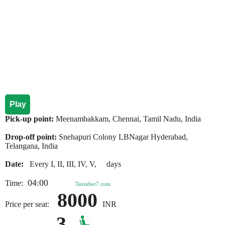
Play
Pick-up point:
Meenambakkam, Chennai, Tamil Nadu, India
Drop-off point:
Snehapuri Colony LBNagar Hyderabad,
Telangana, India
Date:
Every I, II, III, IV, V, days
04:00
Time:
Taxiuber7.com
8000
Price per seat:
INR
3