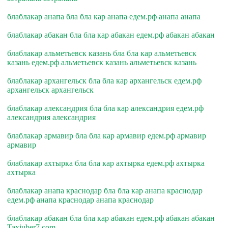
блаблакар анапа бла бла кар анапа едем.рф анапа анапа
блаблакар абакан бла бла кар абакан едем.рф абакан абакан
блаблакар альметьевск казань бла бла кар альметьевск
казань едем.рф альметьевск казань альметьевск казань
блаблакар архангельск бла бла кар архангельск едем.рф
архангельск архангельск
блаблакар александрия бла бла кар александрия едем.рф
александрия александрия
блаблакар армавир бла бла кар армавир едем.рф армавир
армавир
блаблакар ахтырка бла бла кар ахтырка едем.рф ахтырка
ахтырка
блаблакар анапа краснодар бла бла кар анапа краснодар
едем.рф анапа краснодар анапа краснодар
блаблакар абакан бла бла кар абакан едем.рф абакан абакан
Taxiuber7.com