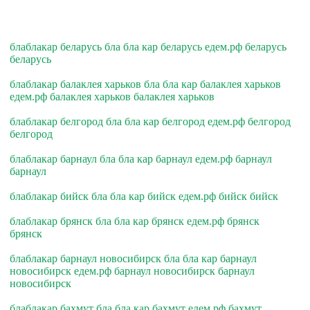
блаблакар беларусь бла бла кар беларусь едем.рф беларусь
беларусь
блаблакар балаклея харьков бла бла кар балаклея харьков
едем.рф балаклея харьков балаклея харьков
блаблакар белгород бла бла кар белгород едем.рф белгород
белгород
блаблакар барнаул бла бла кар барнаул едем.рф барнаул
барнаул
блаблакар бийск бла бла кар бийск едем.рф бийск бийск
блаблакар брянск бла бла кар брянск едем.рф брянск
брянск
блаблакар барнаул новосибирск бла бла кар барнаул
новосибирск едем.рф барнаул новосибирск барнаул
новосибирск
блаблакар бахмут бла бла кар бахмут едем.рф бахмут