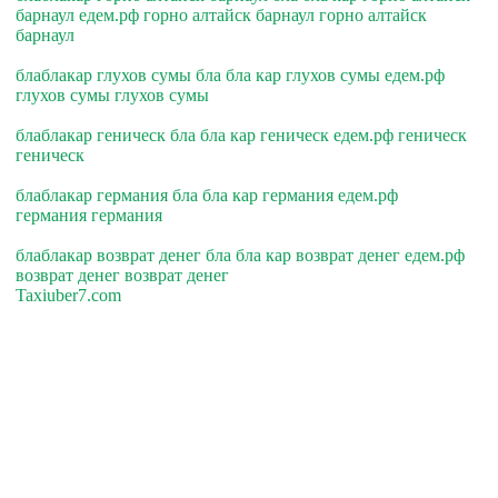
барнаул едем.рф горно алтайск барнаул горно алтайск
барнаул
блаблакар глухов сумы бла бла кар глухов сумы едем.рф
глухов сумы глухов сумы
блаблакар геническ бла бла кар геническ едем.рф геническ
геническ
блаблакар германия бла бла кар германия едем.рф
германия германия
блаблакар возврат денег бла бла кар возврат денег едем.рф
возврат денег возврат денег
Taxiuber7.com