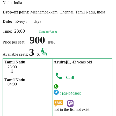
Nadu, India
Drop-off point:
Meenambakkam, Chennai, Tamil Nadu, India
Date:
Every I, days
23:00
Time:
Taxiuber7.com
900
Price per seat:
INR
3
Available seats:
X
Tamil Nadu
ArulrajE
, 43 years old
23:00
⇓
Call
Tamil Nadu
04:00
919840508962
not in the list not exist