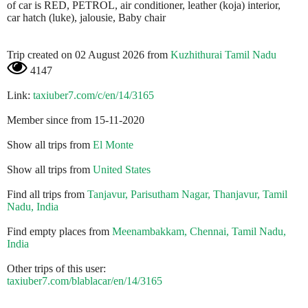
of car is RED, PETROL, air conditioner, leather (koja) interior,
car hatch (luke), jalousie, Baby chair
Trip created on 02 August 2026 from
Kuzhithurai Tamil Nadu
4147
Link:
taxiuber7.com/c/en/14/3165
Member since from 15-11-2020
Show all trips from
El Monte
Show all trips from
United States
Find all trips from
Tanjavur, Parisutham Nagar, Thanjavur, Tamil
Nadu, India
Find empty places from
Meenambakkam, Chennai, Tamil Nadu,
India
Other trips of this user:
taxiuber7.com/blablacar/en/14/3165