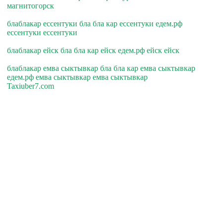
магнитогорск
блаблакар ессентуки бла бла кар ессентуки едем.рф
ессентуки ессентуки
блаблакар ейск бла бла кар ейск едем.рф ейск ейск
блаблакар емва сыктывкар бла бла кар емва сыктывкар
едем.рф емва сыктывкар емва сыктывкар
Taxiuber7.com