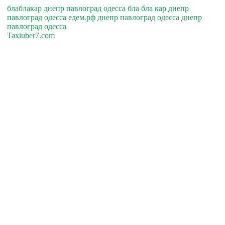
блаблакар днепр павлоград одесса бла бла кар днепр
павлоград одесса едем.рф днепр павлоград одесса днепр
павлоград одесса
Taxiuber7.com