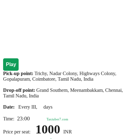
Play
Pick-up point:
Trichy, Nadar Colony, Highways Colony,
Gopalapuram, Coimbatore, Tamil Nadu, India
Drop-off point:
Grand Southern, Meenambakkam, Chennai,
Tamil Nadu, India
Date:
Every III, days
23:00
Time:
Taxiuber7.com
1000
Price per seat:
INR