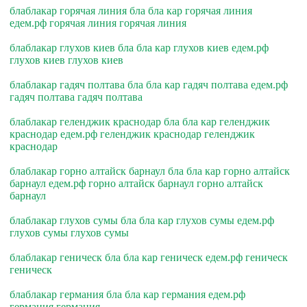
блаблакар горячая линия бла бла кар горячая линия
едем.рф горячая линия горячая линия
блаблакар глухов киев бла бла кар глухов киев едем.рф
глухов киев глухов киев
блаблакар гадяч полтава бла бла кар гадяч полтава едем.рф
гадяч полтава гадяч полтава
блаблакар геленджик краснодар бла бла кар геленджик
краснодар едем.рф геленджик краснодар геленджик
краснодар
блаблакар горно алтайск барнаул бла бла кар горно алтайск
барнаул едем.рф горно алтайск барнаул горно алтайск
барнаул
блаблакар глухов сумы бла бла кар глухов сумы едем.рф
глухов сумы глухов сумы
блаблакар геническ бла бла кар геническ едем.рф геническ
геническ
блаблакар германия бла бла кар германия едем.рф
германия германия