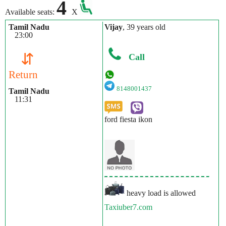
4
Available seats:
X
Tamil Nadu
Vijay
, 39 years old
23:00
⇵
Call
Return
8148001437
Tamil Nadu
11:31
ford fiesta ikon
heavy load is allowed
Taxiuber7.com