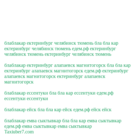
блаблакар ектеринбург челябинск тюмень бла бла кар
ектеринбург челябинск тюмень едем.рф ектеринбург
челябинск тюмень ектеринбург челябинск тюмень
блаблакар ектеринбург алапаевск магнитогорск бла бла кар
ектеринбург алапаевск магнитогорск едем.рф ектеринбург
алапаевск магнитогорск ектеринбург алапаевск
магнитогорск
блаблакар ессентуки бла бла кар ессентуки едем.рф
ессентуки ессентуки
блаблакар ейск бла бла кар ейск едем.рф ейск ейск
блаблакар емва сыктывкар бла бла кар емва сыктывкар
едем.рф емва сыктывкар емва сыктывкар
Taxiuber7.com