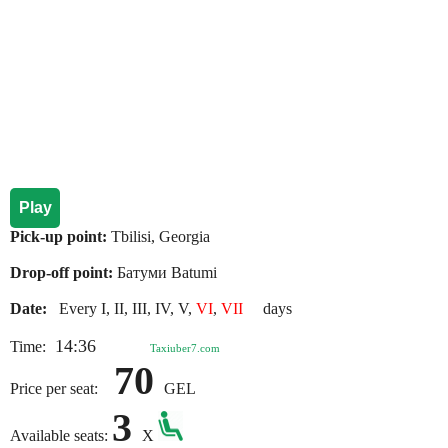
Play
Pick-up point:
Tbilisi, Georgia
Drop-off point:
Батуми Batumi
Date:
Every I, II, III, IV, V,
VI
,
VII
days
14:36
Time:
Taxiuber7.com
70
Price per seat:
GEL
3
Available seats:
X