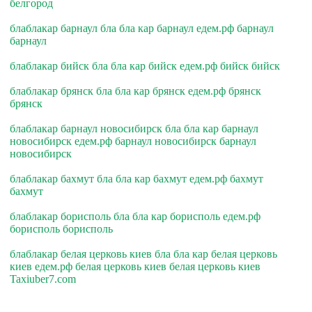
белгород
блаблакар барнаул бла бла кар барнаул едем.рф барнаул
барнаул
блаблакар бийск бла бла кар бийск едем.рф бийск бийск
блаблакар брянск бла бла кар брянск едем.рф брянск
брянск
блаблакар барнаул новосибирск бла бла кар барнаул
новосибирск едем.рф барнаул новосибирск барнаул
новосибирск
блаблакар бахмут бла бла кар бахмут едем.рф бахмут
бахмут
блаблакар борисполь бла бла кар борисполь едем.рф
борисполь борисполь
блаблакар белая церковь киев бла бла кар белая церковь
киев едем.рф белая церковь киев белая церковь киев
Taxiuber7.com