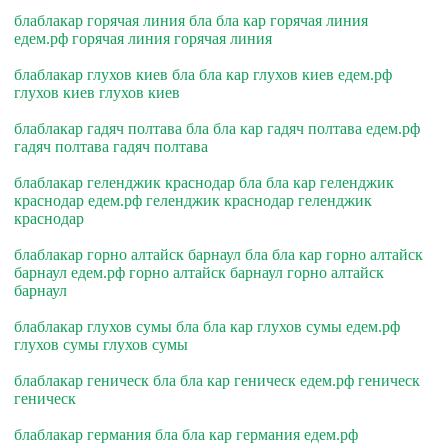
блаблакар горячая линия бла бла кар горячая линия
едем.рф горячая линия горячая линия
блаблакар глухов киев бла бла кар глухов киев едем.рф
глухов киев глухов киев
блаблакар гадяч полтава бла бла кар гадяч полтава едем.рф
гадяч полтава гадяч полтава
блаблакар геленджик краснодар бла бла кар геленджик
краснодар едем.рф геленджик краснодар геленджик
краснодар
блаблакар горно алтайск барнаул бла бла кар горно алтайск
барнаул едем.рф горно алтайск барнаул горно алтайск
барнаул
блаблакар глухов сумы бла бла кар глухов сумы едем.рф
глухов сумы глухов сумы
блаблакар геническ бла бла кар геническ едем.рф геническ
геническ
блаблакар германия бла бла кар германия едем.рф