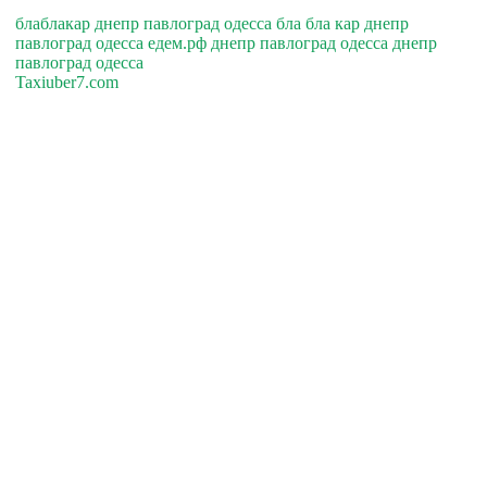
блаблакар днепр павлоград одесса бла бла кар днепр
павлоград одесса едем.рф днепр павлоград одесса днепр
павлоград одесса
Taxiuber7.com