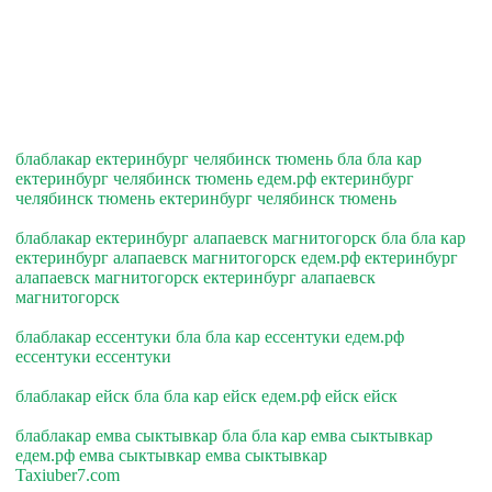
блаблакар ектеринбург челябинск тюмень бла бла кар
ектеринбург челябинск тюмень едем.рф ектеринбург
челябинск тюмень ектеринбург челябинск тюмень
блаблакар ектеринбург алапаевск магнитогорск бла бла кар
ектеринбург алапаевск магнитогорск едем.рф ектеринбург
алапаевск магнитогорск ектеринбург алапаевск
магнитогорск
блаблакар ессентуки бла бла кар ессентуки едем.рф
ессентуки ессентуки
блаблакар ейск бла бла кар ейск едем.рф ейск ейск
блаблакар емва сыктывкар бла бла кар емва сыктывкар
едем.рф емва сыктывкар емва сыктывкар
Taxiuber7.com