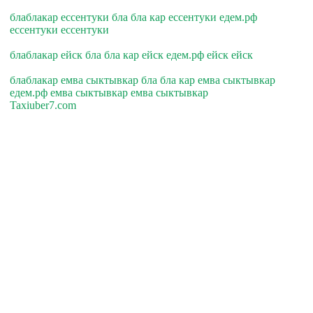
блаблакар ессентуки бла бла кар ессентуки едем.рф
ессентуки ессентуки
блаблакар ейск бла бла кар ейск едем.рф ейск ейск
блаблакар емва сыктывкар бла бла кар емва сыктывкар
едем.рф емва сыктывкар емва сыктывкар
Taxiuber7.com