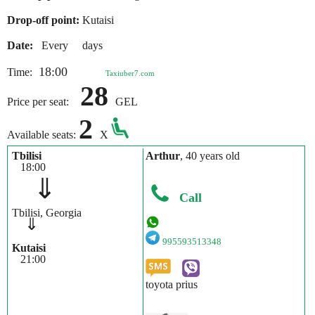
Drop-off point:
Kutaisi
Date:
Every days
18:00
Time:
Taxiuber7.com
28
Price per seat:
GEL
2
Available seats:
X
Tbilisi
Arthur
, 40 years old
18:00
⇓
Call
Tbilisi, Georgia
⇓
995593513348
Kutaisi
21:00
toyota prius