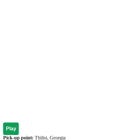
Play
Pick-up point:
Tbilisi, Georgia