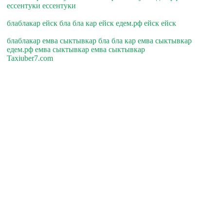
ессентуки ессентуки
блаблакар ейск бла бла кар ейск едем.рф ейск ейск
блаблакар емва сыктывкар бла бла кар емва сыктывкар
едем.рф емва сыктывкар емва сыктывкар
Taxiuber7.com