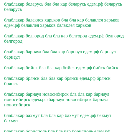
блаблакар беларусь бла бла кар беларусь едем.рф беларусь
беларусь
блаблакар балаклея харьков бла бла кар балаклея харьков
едем.рф балаклея харьков балаклея харьков
блаблакар белгород бла бла кар белгород едем.рф белгород
белгород
блаблакар барнаул бла бла кар барнаул едем.рф барнаул
барнаул
блаблакар бийск бла бла кар бийск едем.рф бийск бийск
блаблакар брянск бла бла кар брянск едем.рф брянск
брянск
блаблакар барнаул новосибирск бла бла кар барнаул
новосибирск едем.рф барнаул новосибирск барнаул
новосибирск
блаблакар бахмут бла бла кар бахмут едем.рф бахмут
бахмут
блаблакар борисполь бла бла кар борисполь едем.рф