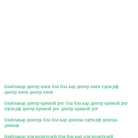
блаблакар днепр киев бла бла кар днепр киев едем.рф
днепр киев днепр киев
блаблакар днепр кривой рог бла бла кар днепр кривой рог
едем.рф днепр кривой рог днепр кривой рог
блаблакар донецк бла бла кар донецк едем.рф донецк
донецк
блаблакар для водителей бла бла кар для водителей