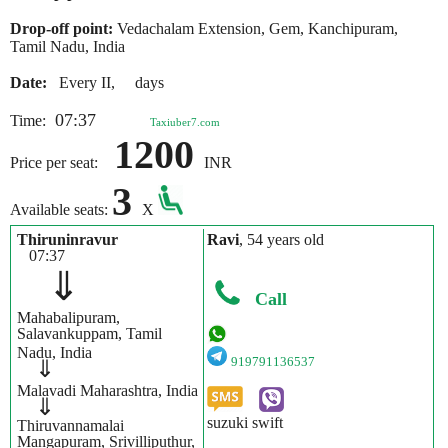
Drop-off point:
Vedachalam Extension, Gem, Kanchipuram,
Tamil Nadu, India
Date:
Every II, days
07:37
Time:
Taxiuber7.com
1200
Price per seat:
INR
3
Available seats:
X
Thiruninravur
Ravi
, 54 years old
07:37
⇓
Call
Mahabalipuram,
Salavankuppam, Tamil
Nadu, India
919791136537
⇓
Malavadi Maharashtra, India
⇓
suzuki swift
Thiruvannamalai
Mangapuram, Srivilliputhur,