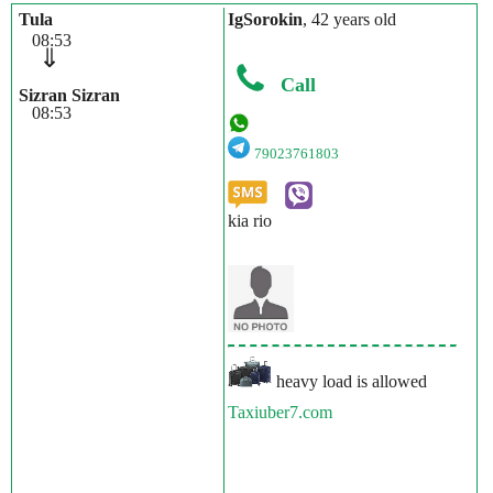
Tula
IgSorokin
, 42 years old
08:53
⇓
Call
Sizran Sizran
08:53
79023761803
kia rio
heavy load is allowed
Taxiuber7.com