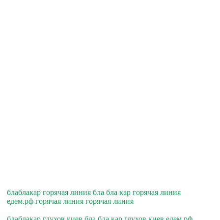
блаблакар горячая линия бла бла кар горячая линия
едем.рф горячая линия горячая линия
блаблакар глухов киев бла бла кар глухов киев едем.рф