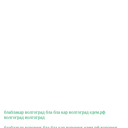
блаблакар волгоград бла бла кар волгоград едем.рф
волгоград волгоград
блаблакар воронеж бла бла кар воронеж едем.рф воронеж