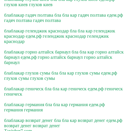
глухов киев глухов киев
блаблакар гадяч полтава бла бла кар гадяч полтава едем.рф
гадяч полтава гадяч полтава
блаблакар геленджик краснодар бла бла кар геленджик
краснодар едем.рф геленджик краснодар геленджик
краснодар
блаблакар горно алтайск барнаул бла бла кар горно алтайск
барнаул едем.рф горно алтайск барнаул горно алтайск
барнаул
блаблакар глухов сумы бла бла кар глухов сумы едем.рф
глухов сумы глухов сумы
блаблакар геническ бла бла кар геническ едем.рф геническ
геническ
блаблакар германия бла бла кар германия едем.рф
германия германия
блаблакар возврат денег бла бла кар возврат денег едем.рф
возврат денег возврат денег
Taxiuber7.com