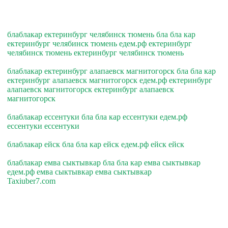
блаблакар ектеринбург челябинск тюмень бла бла кар
ектеринбург челябинск тюмень едем.рф ектеринбург
челябинск тюмень ектеринбург челябинск тюмень
блаблакар ектеринбург алапаевск магнитогорск бла бла кар
ектеринбург алапаевск магнитогорск едем.рф ектеринбург
алапаевск магнитогорск ектеринбург алапаевск
магнитогорск
блаблакар ессентуки бла бла кар ессентуки едем.рф
ессентуки ессентуки
блаблакар ейск бла бла кар ейск едем.рф ейск ейск
блаблакар емва сыктывкар бла бла кар емва сыктывкар
едем.рф емва сыктывкар емва сыктывкар
Taxiuber7.com