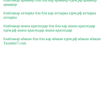
блаблакар армавир бла бла кар армавир едем.рф армавир
армавир
блаблакар ахтырка бла бла кар ахтырка едем.рф ахтырка
ахтырка
блаблакар анапа краснодар бла бла кар анапа краснодар
едем.рф анапа краснодар анапа краснодар
блаблакар абакан бла бла кар абакан едем.рф абакан абакан
Taxiuber7.com