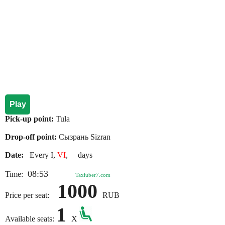
Play
Pick-up point:
Tula
Drop-off point:
Сызрань Sizran
Date:
Every I,
VI
, days
08:53
Time:
Taxiuber7.com
1000
Price per seat:
RUB
1
Available seats:
X