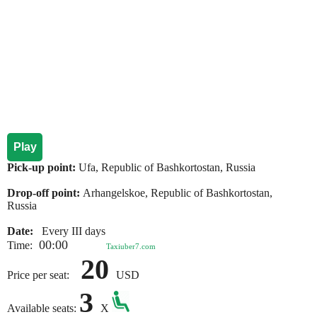
Play
Pick-up point:
Ufa, Republic of Bashkortostan, Russia
Drop-off point:
Arhangelskoe, Republic of Bashkortostan,
Russia
Date:
Every III days
00:00
Time:
Taxiuber7.com
20
Price per seat:
USD
3
Available seats:
X