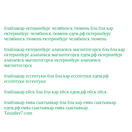
блаблакар ектеринбург челябинск тюмень бла бла кар
ектеринбург челябинск тюмень едем.рф ектеринбург
челябинск тюмень ектеринбург челябинск тюмень
блаблакар ектеринбург алапаевск магнитогорск бла бла кар
ектеринбург алапаевск магнитогорск едем.рф ектеринбург
алапаевск магнитогорск ектеринбург алапаевск
магнитогорск
блаблакар ессентуки бла бла кар ессентуки едем.рф
ессентуки ессентуки
блаблакар ейск бла бла кар ейск едем.рф ейск ейск
блаблакар емва сыктывкар бла бла кар емва сыктывкар
едем.рф емва сыктывкар емва сыктывкар
Taxiuber7.com