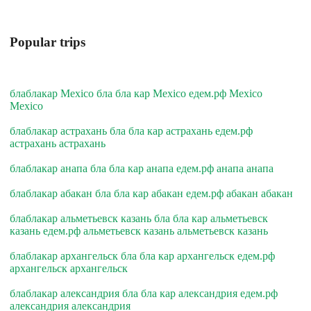
Popular trips
блаблакар Mexico бла бла кар Mexico едем.рф Mexico
Mexico
блаблакар астрахань бла бла кар астрахань едем.рф
астрахань астрахань
блаблакар анапа бла бла кар анапа едем.рф анапа анапа
блаблакар абакан бла бла кар абакан едем.рф абакан абакан
блаблакар альметьевск казань бла бла кар альметьевск
казань едем.рф альметьевск казань альметьевск казань
блаблакар архангельск бла бла кар архангельск едем.рф
архангельск архангельск
блаблакар александрия бла бла кар александрия едем.рф
александрия александрия