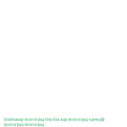
блаблакар волгоград бла бла кар волгоград едем.рф
волгоград волгоград