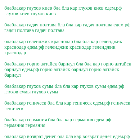
блаблакар глухов киев бла бла кар глухов киев едем.рф
глухов киев глухов киев
блаблакар гадяч полтава бла бла кар гадяч полтава едем.рф
гадяч полтава гадяч полтава
блаблакар геленджик краснодар бла бла кар геленджик
краснодар едем.рф геленджик краснодар геленджик
краснодар
блаблакар горно алтайск барнаул бла бла кар горно алтайск
барнаул едем.рф горно алтайск барнаул горно алтайск
барнаул
блаблакар глухов сумы бла бла кар глухов сумы едем.рф
глухов сумы глухов сумы
блаблакар геническ бла бла кар геническ едем.рф геническ
геническ
блаблакар германия бла бла кар германия едем.рф
германия германия
блаблакар возврат денег бла бла кар возврат денег едем.рф