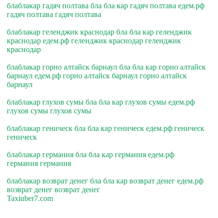
блаблакар гадяч полтава бла бла кар гадяч полтава едем.рф
гадяч полтава гадяч полтава
блаблакар геленджик краснодар бла бла кар геленджик
краснодар едем.рф геленджик краснодар геленджик
краснодар
блаблакар горно алтайск барнаул бла бла кар горно алтайск
барнаул едем.рф горно алтайск барнаул горно алтайск
барнаул
блаблакар глухов сумы бла бла кар глухов сумы едем.рф
глухов сумы глухов сумы
блаблакар геническ бла бла кар геническ едем.рф геническ
геническ
блаблакар германия бла бла кар германия едем.рф
германия германия
блаблакар возврат денег бла бла кар возврат денег едем.рф
возврат денег возврат денег
Taxiuber7.com