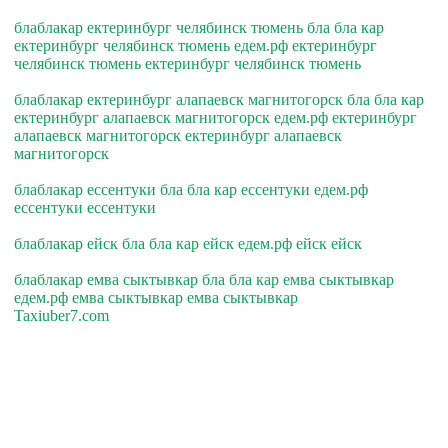
блаблакар ектеринбург челябинск тюмень бла бла кар
ектеринбург челябинск тюмень едем.рф ектеринбург
челябинск тюмень ектеринбург челябинск тюмень
блаблакар ектеринбург алапаевск магнитогорск бла бла кар
ектеринбург алапаевск магнитогорск едем.рф ектеринбург
алапаевск магнитогорск ектеринбург алапаевск
магнитогорск
блаблакар ессентуки бла бла кар ессентуки едем.рф
ессентуки ессентуки
блаблакар ейск бла бла кар ейск едем.рф ейск ейск
блаблакар емва сыктывкар бла бла кар емва сыктывкар
едем.рф емва сыктывкар емва сыктывкар
Taxiuber7.com