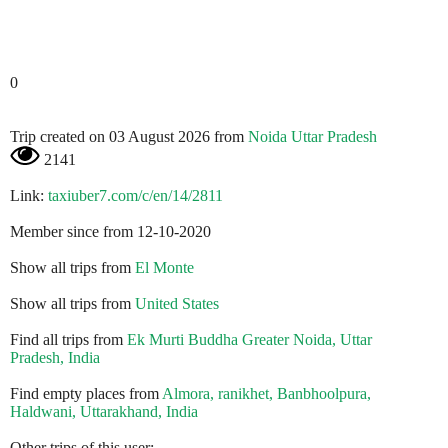
0
Trip created on 03 August 2026 from
Noida Uttar Pradesh
2141
Link:
taxiuber7.com/c/en/14/2811
Member since from 12-10-2020
Show all trips from
El Monte
Show all trips from
United States
Find all trips from
Ek Murti Buddha Greater Noida, Uttar
Pradesh, India
Find empty places from
Almora, ranikhet, Banbhoolpura,
Haldwani, Uttarakhand, India
Other trips of this user: