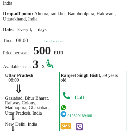
India
Drop-off point:
Almora, ranikhet, Banbhoolpura, Haldwani,
Uttarakhand, India
Date:
Every I, days
08:00
Time:
Taxiuber7.com
500
Price per seat:
EUR
3
Available seats:
X
Uttar Pradesh
Ranjeet Singh Bisht
, 39 years
08:00
old
⇓
Call
Gaziabad, Bhur Bharat,
Railway Colony,
Madhopura, Ghaziabad,
Uttar Pradesh, India
919829189408
⇓
New Delhi, India
⇓