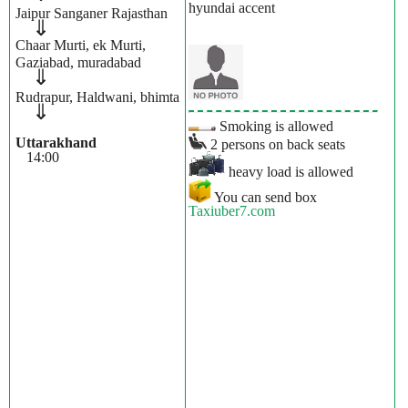
hyundai accent
Jaipur Sanganer Rajasthan
⇓
Chaar Murti, ek Murti,
Gaziabad, muradabad
⇓
Rudrapur, Haldwani, bhimta
⇓
Smoking is allowed
Uttarakhand
2 persons on back seats
14:00
heavy load is allowed
You can send box
Taxiuber7.com