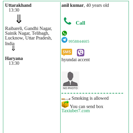
Uttarakhand
anil kumar
, 40 years old
13:30
⇓
Call
Raibareli, Gandhi Nagar,
Sainik Nagar, Telibagh,
Lucknow, Uttar Pradesh,
9958844605
India
⇓
Haryana
hyundai accent
13:30
Smoking is allowed
You can send box
Taxiuber7.com