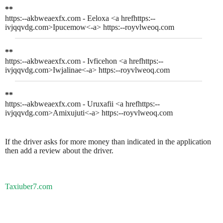
**
https:--akbweaexfx.com - Eeloxa <a hrefhttps:--
ivjqqvdg.com>Ipucemow<-a> https:--royvlweoq.com
**
https:--akbweaexfx.com - Ivficehon <a hrefhttps:--
ivjqqvdg.com>Iwjalinae<-a> https:--royvlweoq.com
**
https:--akbweaexfx.com - Uruxafii <a hrefhttps:--
ivjqqvdg.com>Amixujuti<-a> https:--royvlweoq.com
If the driver asks for more money than indicated in the application
then add a review about the driver.
Taxiuber7.com