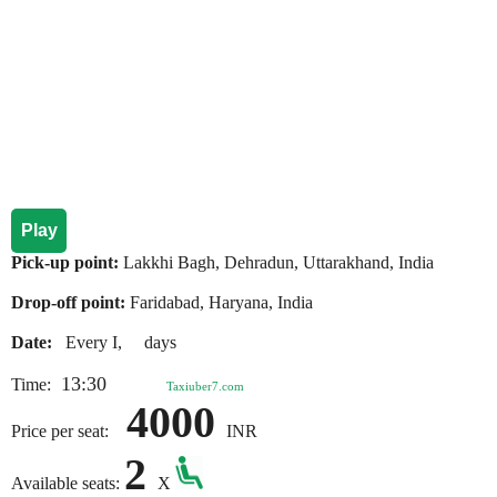
Play
Pick-up point:
Lakkhi Bagh, Dehradun, Uttarakhand, India
Drop-off point:
Faridabad, Haryana, India
Date:
Every I, days
13:30
Time:
Taxiuber7.com
4000
Price per seat:
INR
2
Available seats:
X