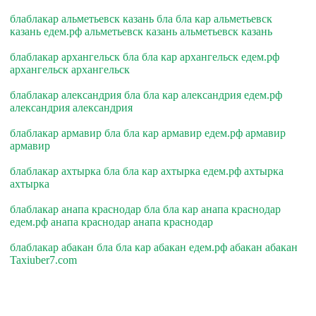
блаблакар альметьевск казань бла бла кар альметьевск
казань едем.рф альметьевск казань альметьевск казань
блаблакар архангельск бла бла кар архангельск едем.рф
архангельск архангельск
блаблакар александрия бла бла кар александрия едем.рф
александрия александрия
блаблакар армавир бла бла кар армавир едем.рф армавир
армавир
блаблакар ахтырка бла бла кар ахтырка едем.рф ахтырка
ахтырка
блаблакар анапа краснодар бла бла кар анапа краснодар
едем.рф анапа краснодар анапа краснодар
блаблакар абакан бла бла кар абакан едем.рф абакан абакан
Taxiuber7.com