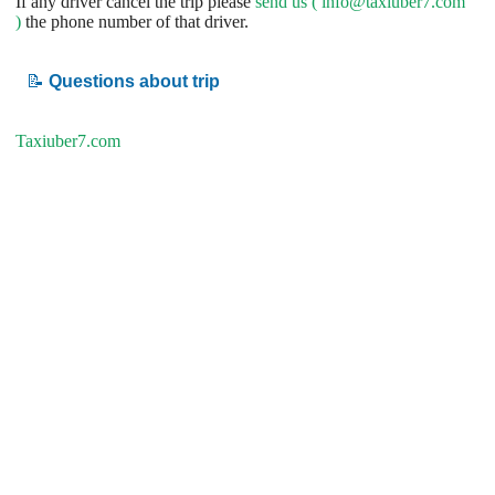
If any driver cancel the trip please
send us (
info@taxiuber7.com
)
the phone number of that driver.
📝
Questions about trip
Taxiuber7.com