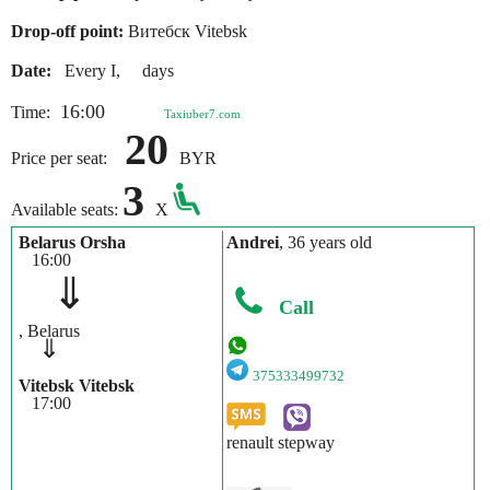
Drop-off point:
Витебск Vitebsk
Date:
Every I, days
16:00
Time:
Taxiuber7.com
20
Price per seat:
BYR
3
Available seats:
X
Belarus Orsha
Andrei
, 36 years old
16:00
⇓
Call
, Belarus
⇓
375333499732
Vitebsk Vitebsk
17:00
renault stepway