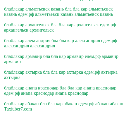
блаблакар альметьевск казань бла бла кар альметьевск
казань едем.рф альметьевск казань альметьевск казань
блаблакар архангельск бла бла кар архангельск едем.рф
архангельск архангельск
блаблакар александрия бла бла кар александрия едем.рф
александрия александрия
блаблакар армавир бла бла кар армавир едем.рф армавир
армавир
блаблакар ахтырка бла бла кар ахтырка едем.рф ахтырка
ахтырка
блаблакар анапа краснодар бла бла кар анапа краснодар
едем.рф анапа краснодар анапа краснодар
блаблакар абакан бла бла кар абакан едем.рф абакан абакан
Taxiuber7.com