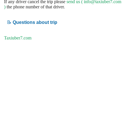
If any driver cancel the trip please
send us (
info@taxiuber7.com
)
the phone number of that driver.
📝
Questions about trip
Taxiuber7.com