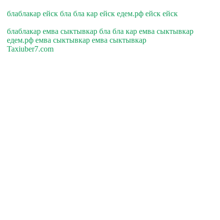
блаблакар ейск бла бла кар ейск едем.рф ейск ейск
блаблакар емва сыктывкар бла бла кар емва сыктывкар
едем.рф емва сыктывкар емва сыктывкар
Taxiuber7.com