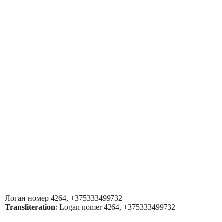
Логан номер 4264, +375333499732
Transliteration:
Logan nomer 4264, +375333499732