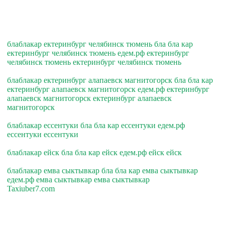
блаблакар ектеринбург челябинск тюмень бла бла кар
ектеринбург челябинск тюмень едем.рф ектеринбург
челябинск тюмень ектеринбург челябинск тюмень
блаблакар ектеринбург алапаевск магнитогорск бла бла кар
ектеринбург алапаевск магнитогорск едем.рф ектеринбург
алапаевск магнитогорск ектеринбург алапаевск
магнитогорск
блаблакар ессентуки бла бла кар ессентуки едем.рф
ессентуки ессентуки
блаблакар ейск бла бла кар ейск едем.рф ейск ейск
блаблакар емва сыктывкар бла бла кар емва сыктывкар
едем.рф емва сыктывкар емва сыктывкар
Taxiuber7.com