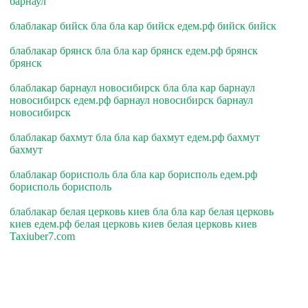
барнаул
блаблакар бийск бла бла кар бийск едем.рф бийск бийск
блаблакар брянск бла бла кар брянск едем.рф брянск
брянск
блаблакар барнаул новосибирск бла бла кар барнаул
новосибирск едем.рф барнаул новосибирск барнаул
новосибирск
блаблакар бахмут бла бла кар бахмут едем.рф бахмут
бахмут
блаблакар борисполь бла бла кар борисполь едем.рф
борисполь борисполь
блаблакар белая церковь киев бла бла кар белая церковь
киев едем.рф белая церковь киев белая церковь киев
Taxiuber7.com