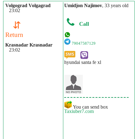
Volgograd Volgagrad
Umidjon Najimov
, 33 years old
23:02
⇵
Call
Return
79047587129
Krasnadar Krasnadar
23:02
hyundai santa fe xl
You can send box
Taxiuber7.com