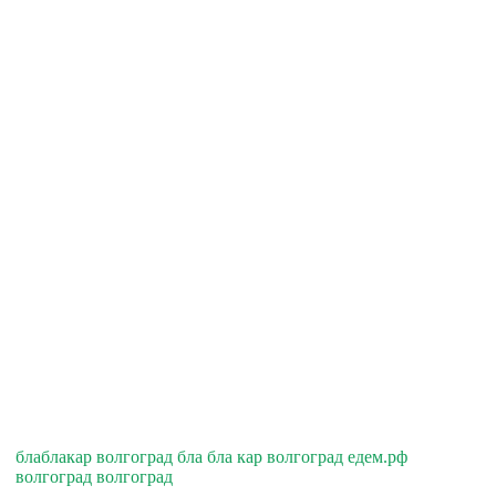
блаблакар волгоград бла бла кар волгоград едем.рф
волгоград волгоград