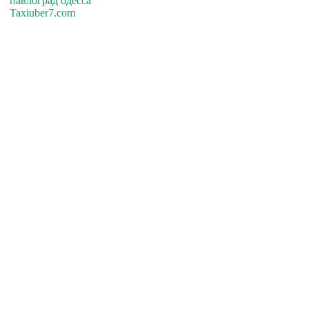
павлоград одесса
Taxiuber7.com