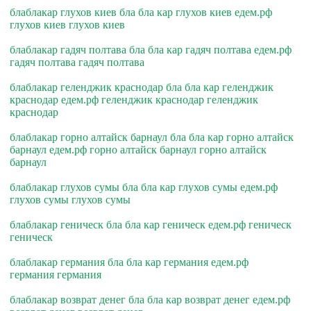
блаблакар глухов киев бла бла кар глухов киев едем.рф
глухов киев глухов киев
блаблакар гадяч полтава бла бла кар гадяч полтава едем.рф
гадяч полтава гадяч полтава
блаблакар геленджик краснодар бла бла кар геленджик
краснодар едем.рф геленджик краснодар геленджик
краснодар
блаблакар горно алтайск барнаул бла бла кар горно алтайск
барнаул едем.рф горно алтайск барнаул горно алтайск
барнаул
блаблакар глухов сумы бла бла кар глухов сумы едем.рф
глухов сумы глухов сумы
блаблакар геническ бла бла кар геническ едем.рф геническ
геническ
блаблакар германия бла бла кар германия едем.рф
германия германия
блаблакар возврат денег бла бла кар возврат денег едем.рф