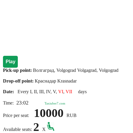
Play
Pick-up point:
Волгаград, Volgograd Volgagrad, Volgograd
Drop-off point:
Краснадар Krasnadar
Date:
Every I, II, III, IV, V,
VI
,
VII
days
23:02
Time:
Taxiuber7.com
10000
Price per seat:
RUB
2
Available seats:
X