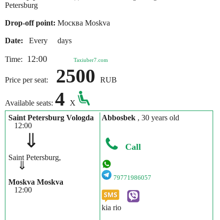
Petersburg
Drop-off point:
Москва Moskva
Date:
Every days
12:00
Time:
Taxiuber7.com
2500
Price per seat:
RUB
4
Available seats:
X
Saint Petersburg Vologda
Abbosbek
, 30 years old
12:00
⇓
Call
Saint Petersburg,
⇓
79771986057
Moskva Moskva
12:00
kia rio