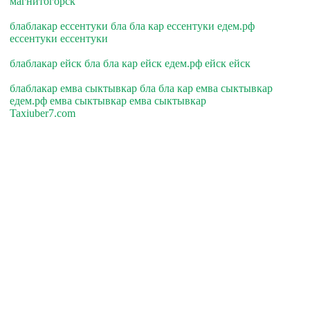
магнитогорск
блаблакар ессентуки бла бла кар ессентуки едем.рф
ессентуки ессентуки
блаблакар ейск бла бла кар ейск едем.рф ейск ейск
блаблакар емва сыктывкар бла бла кар емва сыктывкар
едем.рф емва сыктывкар емва сыктывкар
Taxiuber7.com