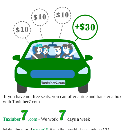
If you have not free seats, you can offer a ride and transfer a box
with Taxiuber7.com.
Taxiuber
.com
- We work
days a week
Make the world
green!!!
Save the world. Let's reduce CO.