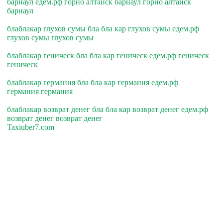
барнаул едем.рф горно алтайск барнаул горно алтайск
барнаул
блаблакар глухов сумы бла бла кар глухов сумы едем.рф
глухов сумы глухов сумы
блаблакар геническ бла бла кар геническ едем.рф геническ
геническ
блаблакар германия бла бла кар германия едем.рф
германия германия
блаблакар возврат денег бла бла кар возврат денег едем.рф
возврат денег возврат денег
Taxiuber7.com