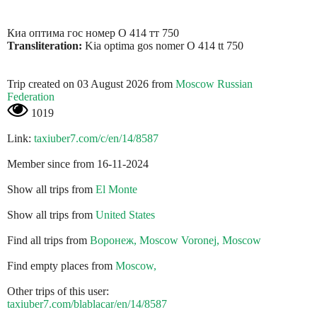
Киа оптима гос номер О 414 тт 750
Transliteration:
Kia optima gos nomer O 414 tt 750
Trip created on 03 August 2026 from
Moscow Russian
Federation
1019
Link:
taxiuber7.com/c/en/14/8587
Member since from 16-11-2024
Show all trips from
El Monte
Show all trips from
United States
Find all trips from
Воронеж, Moscow Voronej, Moscow
Find empty places from
Moscow,
Other trips of this user:
taxiuber7.com/blablacar/en/14/8587