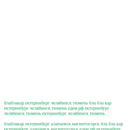
блаблакар ектеринбург челябинск тюмень бла бла кар
ектеринбург челябинск тюмень едем.рф ектеринбург
челябинск тюмень ектеринбург челябинск тюмень
блаблакар ектеринбург алапаевск магнитогорск бла бла кар
ектеринбург алапаевск магнитогорск едем.рф ектеринбург