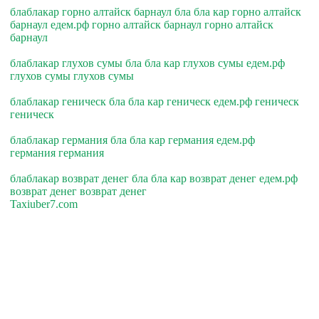
блаблакар горно алтайск барнаул бла бла кар горно алтайск
барнаул едем.рф горно алтайск барнаул горно алтайск
барнаул
блаблакар глухов сумы бла бла кар глухов сумы едем.рф
глухов сумы глухов сумы
блаблакар геническ бла бла кар геническ едем.рф геническ
геническ
блаблакар германия бла бла кар германия едем.рф
германия германия
блаблакар возврат денег бла бла кар возврат денег едем.рф
возврат денег возврат денег
Taxiuber7.com