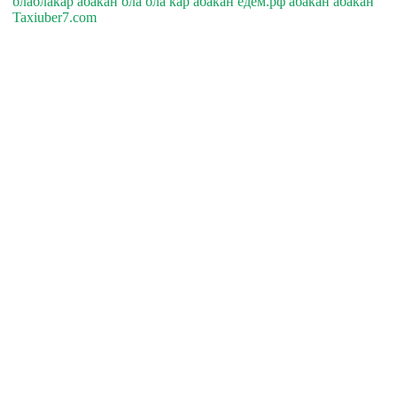
блаблакар абакан бла бла кар абакан едем.рф абакан абакан
Taxiuber7.com