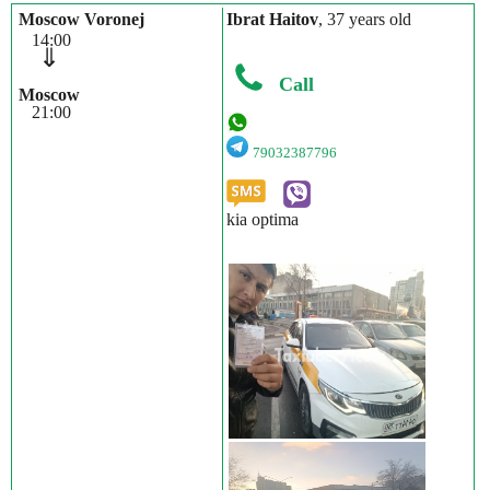
Moscow Voronej
Ibrat Haitov
, 37 years old
14:00
⇓
Call
Moscow
21:00
79032387796
kia optima