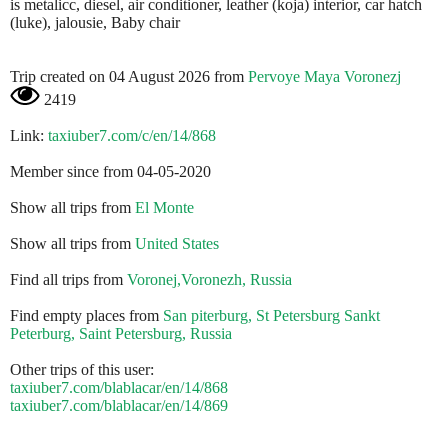
is metalicc, diesel, air conditioner, leather (koja) interior, car hatch
(luke), jalousie, Baby chair
Trip created on 04 August 2026 from
Pervoye Maya Voronezj
2419
Link:
taxiuber7.com/c/en/14/868
Member since from 04-05-2020
Show all trips from
El Monte
Show all trips from
United States
Find all trips from
Voronej,Voronezh, Russia
Find empty places from
San piterburg, St Petersburg Sankt
Peterburg, Saint Petersburg, Russia
Other trips of this user:
taxiuber7.com/blablacar/en/14/868
taxiuber7.com/blablacar/en/14/869