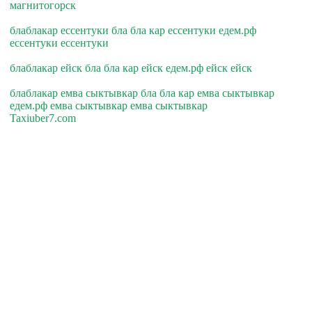
магнитогорск
блаблакар ессентуки бла бла кар ессентуки едем.рф
ессентуки ессентуки
блаблакар ейск бла бла кар ейск едем.рф ейск ейск
блаблакар емва сыктывкар бла бла кар емва сыктывкар
едем.рф емва сыктывкар емва сыктывкар
Taxiuber7.com