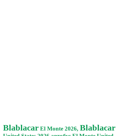
Blablacar
Blablacar
El Monte 2026,
United States 2026 автобус El Monte United