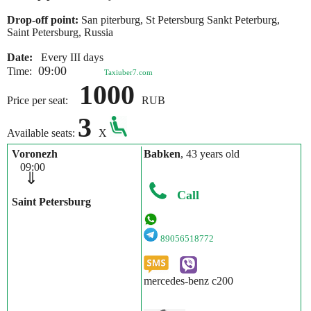
Drop-off point:
San piterburg, St Petersburg Sankt Peterburg,
Saint Petersburg, Russia
Date:
Every III days
09:00
Time:
Taxiuber7.com
1000
Price per seat:
RUB
3
Available seats:
X
Voronezh
Babken
, 43 years old
09:00
⇓
Call
Saint Petersburg
89056518772
mercedes-benz c200