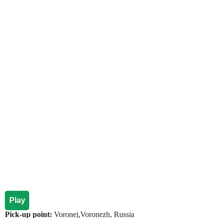
Play
Pick-up point:
Voronej,Voronezh, Russia