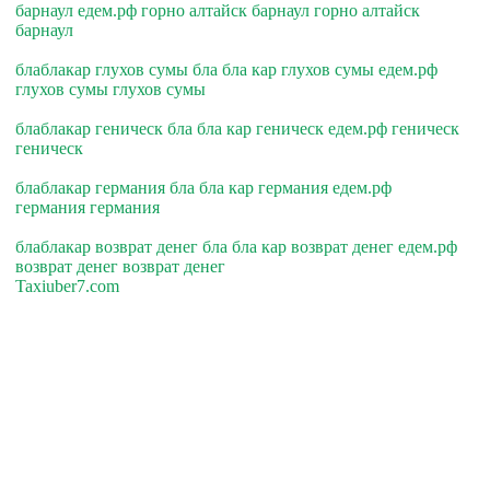
барнаул едем.рф горно алтайск барнаул горно алтайск
барнаул
блаблакар глухов сумы бла бла кар глухов сумы едем.рф
глухов сумы глухов сумы
блаблакар геническ бла бла кар геническ едем.рф геническ
геническ
блаблакар германия бла бла кар германия едем.рф
германия германия
блаблакар возврат денег бла бла кар возврат денег едем.рф
возврат денег возврат денег
Taxiuber7.com