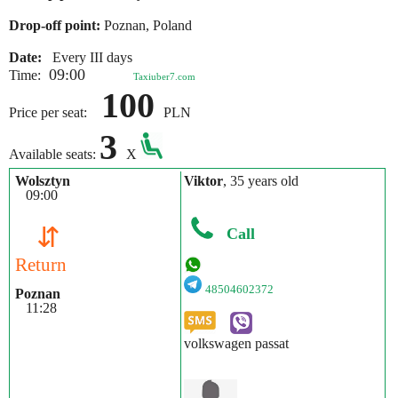
Drop-off point:
Poznan, Poland
Date:
Every III days
09:00
Time:
Taxiuber7.com
100
Price per seat:
PLN
3
Available seats:
X
Wolsztyn
Viktor
, 35 years old
09:00
⇵
Call
Return
48504602372
Poznan
11:28
volkswagen passat