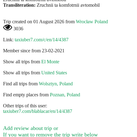
Transliteration:
Zruchnii ta komfotrnii avtomobіl
Trip created on 01 August 2026 from
Wrocław Poland
3036
Link:
taxiuber7.com/c/en/14/4387
Member since from 23-02-2021
Show all trips from
El Monte
Show all trips from
United States
Find all trips from
Wolsztyn, Poland
Find empty places from
Poznan, Poland
Other trips of this user:
taxiuber7.com/blablacar/en/14/4387
Add review about trip or
If you want to remove the trip write below