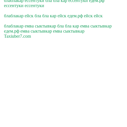
блаблакар ессентуки бла бла кар ессентуки едем.рф
ессентуки ессентуки
блаблакар ейск бла бла кар ейск едем.рф ейск ейск
блаблакар емва сыктывкар бла бла кар емва сыктывкар
едем.рф емва сыктывкар емва сыктывкар
Taxiuber7.com